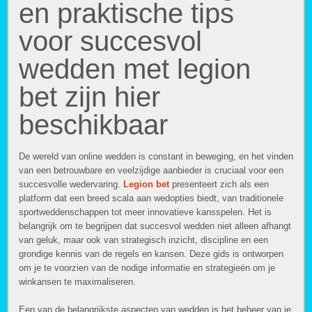
en praktische tips
voor succesvol
wedden met legion
bet zijn hier
beschikbaar
De wereld van online wedden is constant in beweging, en het vinden
van een betrouwbare en veelzijdige aanbieder is cruciaal voor een
succesvolle wedervaring.
Legion bet
presenteert zich als een
platform dat een breed scala aan wedopties biedt, van traditionele
sportweddenschappen tot meer innovatieve kansspelen. Het is
belangrijk om te begrijpen dat succesvol wedden niet alleen afhangt
van geluk, maar ook van strategisch inzicht, discipline en een
grondige kennis van de regels en kansen. Deze gids is ontworpen
om je te voorzien van de nodige informatie en strategieën om je
winkansen te maximaliseren.
Een van de belangrijkste aspecten van wedden is het beheer van je