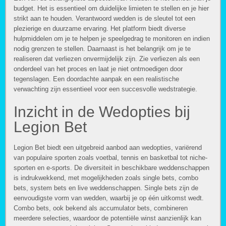
budget. Het is essentieel om duidelijke limieten te stellen en je hier
strikt aan te houden. Verantwoord wedden is de sleutel tot een
plezierige en duurzame ervaring. Het platform biedt diverse
hulpmiddelen om je te helpen je speelgedrag te monitoren en indien
nodig grenzen te stellen. Daarnaast is het belangrijk om je te
realiseren dat verliezen onvermijdelijk zijn. Zie verliezen als een
onderdeel van het proces en laat je niet ontmoedigen door
tegenslagen. Een doordachte aanpak en een realistische
verwachting zijn essentieel voor een succesvolle wedstrategie.
Inzicht in de Wedopties bij
Legion Bet
Legion Bet biedt een uitgebreid aanbod aan wedopties, variërend
van populaire sporten zoals voetbal, tennis en basketbal tot niche-
sporten en e-sports. De diversiteit in beschikbare weddenschappen
is indrukwekkend, met mogelijkheden zoals single bets, combo
bets, system bets en live weddenschappen. Single bets zijn de
eenvoudigste vorm van wedden, waarbij je op één uitkomst wedt.
Combo bets, ook bekend als accumulator bets, combineren
meerdere selecties, waardoor de potentiële winst aanzienlijk kan