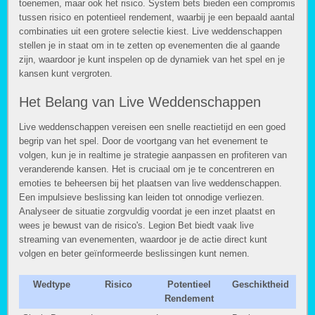
toenemen, maar ook het risico. System bets bieden een compromis
tussen risico en potentieel rendement, waarbij je een bepaald aantal
combinaties uit een grotere selectie kiest. Live weddenschappen
stellen je in staat om in te zetten op evenementen die al gaande
zijn, waardoor je kunt inspelen op de dynamiek van het spel en je
kansen kunt vergroten.
Het Belang van Live Weddenschappen
Live weddenschappen vereisen een snelle reactietijd en een goed
begrip van het spel. Door de voortgang van het evenement te
volgen, kun je in realtime je strategie aanpassen en profiteren van
veranderende kansen. Het is cruciaal om je te concentreren en
emoties te beheersen bij het plaatsen van live weddenschappen.
Een impulsieve beslissing kan leiden tot onnodige verliezen.
Analyseer de situatie zorgvuldig voordat je een inzet plaatst en
wees je bewust van de risico's. Legion Bet biedt vaak live
streaming van evenementen, waardoor je de actie direct kunt
volgen en beter geïnformeerde beslissingen kunt nemen.
Wedtype
Risico
Potentieel
Geschiktheid
Rendement