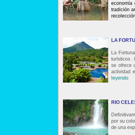
economía d
tradición 
recolección
LA FORT
La Fortuna
turísticos
se ofrece 
actividad
leyendo
RIO CELE
Definitiva
por su col
de una expe