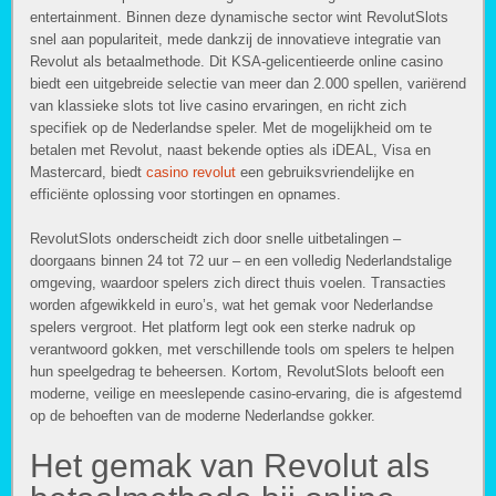
entertainment. Binnen deze dynamische sector wint RevolutSlots
snel aan populariteit, mede dankzij de innovatieve integratie van
Revolut als betaalmethode. Dit KSA-gelicentieerde online casino
biedt een uitgebreide selectie van meer dan 2.000 spellen, variërend
van klassieke slots tot live casino ervaringen, en richt zich
specifiek op de Nederlandse speler. Met de mogelijkheid om te
betalen met Revolut, naast bekende opties als iDEAL, Visa en
Mastercard, biedt
casino revolut
een gebruiksvriendelijke en
efficiënte oplossing voor stortingen en opnames.
RevolutSlots onderscheidt zich door snelle uitbetalingen –
doorgaans binnen 24 tot 72 uur – en een volledig Nederlandstalige
omgeving, waardoor spelers zich direct thuis voelen. Transacties
worden afgewikkeld in euro’s, wat het gemak voor Nederlandse
spelers vergroot. Het platform legt ook een sterke nadruk op
verantwoord gokken, met verschillende tools om spelers te helpen
hun speelgedrag te beheersen. Kortom, RevolutSlots belooft een
moderne, veilige en meeslepende casino-ervaring, die is afgestemd
op de behoeften van de moderne Nederlandse gokker.
Het gemak van Revolut als