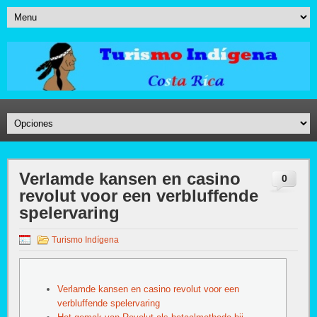
Verlamde kansen en casino
0
revolut voor een verbluffende
spelervaring
Turismo Indígena
Verlamde kansen en casino revolut voor een
verbluffende spelervaring