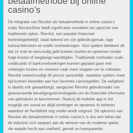
betaalmethode bij online
casino’s
De integratie van Revolut als betaalmethode in online casino’s
zoals RevolutSlots biedt significante voordelen ten opzichte van
traditionele opties. Revolut, een populair financieel
technologiebedrijf, staat bekend om zijn gebruiksgemak, lage
transactiekosten en snelle overboekingen. Voor spelers betekent dit
dat ze snel en eenvoudig geld kunnen storten en opnemen zonder
hoge kosten of langdurige wachttijden. Traditionele methoden zoals
creditcards of bankoverboekingen kunnen gepaard gaan met
verborgen kosten en vereisen vaak meer stappen om te voltooien.
Revolut vereenvoudigt dit proces aanzienlijk, waardoor spelers meer
tijd kunnen besteden aan hun favoriete casinospellen. De veiligheid
is daarbij ook gewaarborgd, aangezien Revolut gebruikmaakt van
geavanceerde beveiligingstechnologieën om de financiële informatie
van gebruikers te beschermen. Dankzij de mobiele app is het
mogelijk om overal en altijd stortingen en opnames te beheren,
waardoor de flexibiliteit nog verder wordt vergroot. De opkomst van
Revolut als betaalmethode in online casino’s is dus een teken dat
de industrie zich aanpast aan de wensen van de moderne speler,
die waarde hecht aan snelheid, gemak en transparantie.