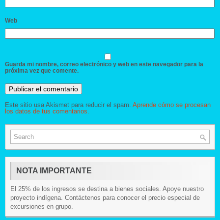
Web
Guarda mi nombre, correo electrónico y web en este navegador para la
próxima vez que comente.
Este sitio usa Akismet para reducir el spam.
Aprende cómo se procesan
los datos de tus comentarios.
NOTA IMPORTANTE
El 25% de los ingresos se destina a bienes sociales. Apoye nuestro
proyecto indígena. Contáctenos para conocer el precio especial de
excursiones en grupo.