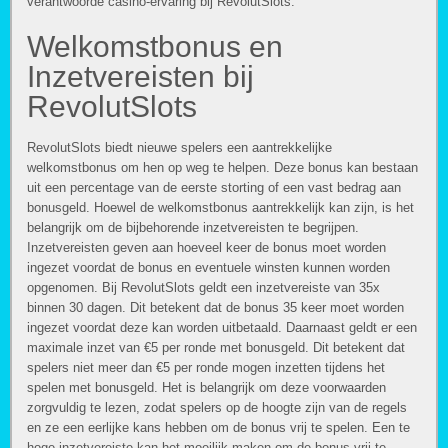
verantwoorde casino-ervaring bij RevolutSlots.
Welkomstbonus en
Inzetvereisten bij
RevolutSlots
RevolutSlots biedt nieuwe spelers een aantrekkelijke
welkomstbonus om hen op weg te helpen. Deze bonus kan bestaan
uit een percentage van de eerste storting of een vast bedrag aan
bonusgeld. Hoewel de welkomstbonus aantrekkelijk kan zijn, is het
belangrijk om de bijbehorende inzetvereisten te begrijpen.
Inzetvereisten geven aan hoeveel keer de bonus moet worden
ingezet voordat de bonus en eventuele winsten kunnen worden
opgenomen. Bij RevolutSlots geldt een inzetvereiste van 35x
binnen 30 dagen. Dit betekent dat de bonus 35 keer moet worden
ingezet voordat deze kan worden uitbetaald. Daarnaast geldt er een
maximale inzet van €5 per ronde met bonusgeld. Dit betekent dat
spelers niet meer dan €5 per ronde mogen inzetten tijdens het
spelen met bonusgeld. Het is belangrijk om deze voorwaarden
zorgvuldig te lezen, zodat spelers op de hoogte zijn van de regels
en ze een eerlijke kans hebben om de bonus vrij te spelen. Een te
hoge inzetvereiste kan het moeilijk maken om de bonus vrij te