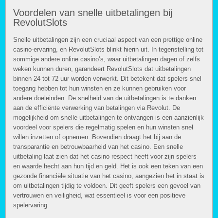
Voordelen van snelle uitbetalingen bij
RevolutSlots
Snelle uitbetalingen zijn een cruciaal aspect van een prettige online
casino-ervaring, en RevolutSlots blinkt hierin uit. In tegenstelling tot
sommige andere online casino’s, waar uitbetalingen dagen of zelfs
weken kunnen duren, garandeert RevolutSlots dat uitbetalingen
binnen 24 tot 72 uur worden verwerkt. Dit betekent dat spelers snel
toegang hebben tot hun winsten en ze kunnen gebruiken voor
andere doeleinden. De snelheid van de uitbetalingen is te danken
aan de efficiënte verwerking van betalingen via Revolut. De
mogelijkheid om snelle uitbetalingen te ontvangen is een aanzienlijk
voordeel voor spelers die regelmatig spelen en hun winsten snel
willen inzetten of opnemen. Bovendien draagt het bij aan de
transparantie en betrouwbaarheid van het casino. Een snelle
uitbetaling laat zien dat het casino respect heeft voor zijn spelers
en waarde hecht aan hun tijd en geld. Het is ook een teken van een
gezonde financiële situatie van het casino, aangezien het in staat is
om uitbetalingen tijdig te voldoen. Dit geeft spelers een gevoel van
vertrouwen en veiligheid, wat essentieel is voor een positieve
spelervaring.