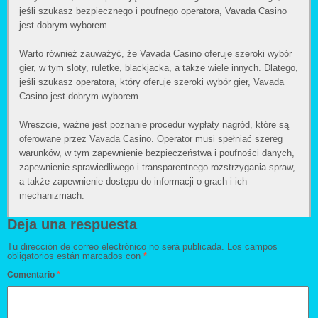
jeśli szukasz bezpiecznego i poufnego operatora, Vavada Casino
jest dobrym wyborem.
Warto również zauważyć, że Vavada Casino oferuje szeroki wybór
gier, w tym sloty, ruletke, blackjacka, a także wiele innych. Dlatego,
jeśli szukasz operatora, który oferuje szeroki wybór gier, Vavada
Casino jest dobrym wyborem.
Wreszcie, ważne jest poznanie procedur wypłaty nagród, które są
oferowane przez Vavada Casino. Operator musi spełniać szereg
warunków, w tym zapewnienie bezpieczeństwa i poufności danych,
zapewnienie sprawiedliwego i transparentnego rozstrzygania spraw,
a także zapewnienie dostępu do informacji o grach i ich
mechanizmach.
Deja una respuesta
Tu dirección de correo electrónico no será publicada.
Los campos
obligatorios están marcados con
*
Comentario
*