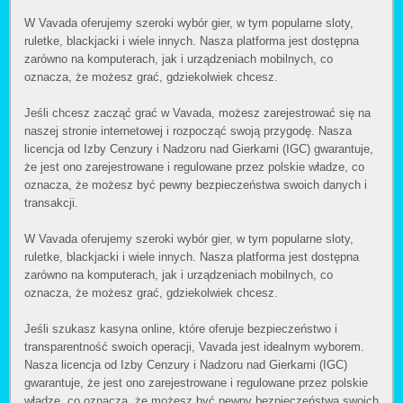
W Vavada oferujemy szeroki wybór gier, w tym popularne sloty,
ruletke, blackjacki i wiele innych. Nasza platforma jest dostępna
zarówno na komputerach, jak i urządzeniach mobilnych, co
oznacza, że możesz grać, gdziekolwiek chcesz.
Jeśli chcesz zacząć grać w Vavada, możesz zarejestrować się na
naszej stronie internetowej i rozpocząć swoją przygodę. Nasza
licencja od Izby Cenzury i Nadzoru nad Gierkami (IGC) gwarantuje,
że jest ono zarejestrowane i regulowane przez polskie władze, co
oznacza, że możesz być pewny bezpieczeństwa swoich danych i
transakcji.
W Vavada oferujemy szeroki wybór gier, w tym popularne sloty,
ruletke, blackjacki i wiele innych. Nasza platforma jest dostępna
zarówno na komputerach, jak i urządzeniach mobilnych, co
oznacza, że możesz grać, gdziekolwiek chcesz.
Jeśli szukasz kasyna online, które oferuje bezpieczeństwo i
transparentność swoich operacji, Vavada jest idealnym wyborem.
Nasza licencja od Izby Cenzury i Nadzoru nad Gierkami (IGC)
gwarantuje, że jest ono zarejestrowane i regulowane przez polskie
władze, co oznacza, że możesz być pewny bezpieczeństwa swoich