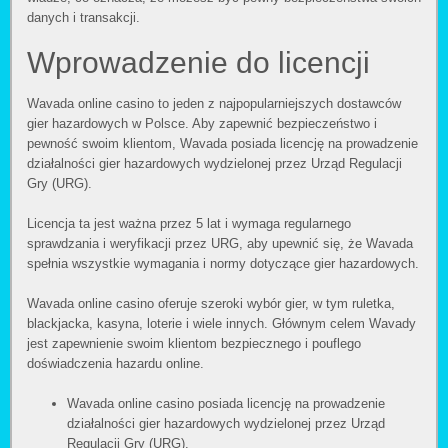
danych i transakcji.
Wprowadzenie do licencji
Wavada online casino to jeden z najpopularniejszych dostawców
gier hazardowych w Polsce. Aby zapewnić bezpieczeństwo i
pewność swoim klientom, Wavada posiada licencję na prowadzenie
działalności gier hazardowych wydzielonej przez Urząd Regulacji
Gry (URG).
Licencja ta jest ważna przez 5 lat i wymaga regularnego
sprawdzania i weryfikacji przez URG, aby upewnić się, że Wavada
spełnia wszystkie wymagania i normy dotyczące gier hazardowych.
Wavada online casino oferuje szeroki wybór gier, w tym ruletka,
blackjacka, kasyna, loterie i wiele innych. Głównym celem Wavady
jest zapewnienie swoim klientom bezpiecznego i pouflego
doświadczenia hazardu online.
Wavada online casino posiada licencję na prowadzenie
działalności gier hazardowych wydzielonej przez Urząd
Regulacji Gry (URG).