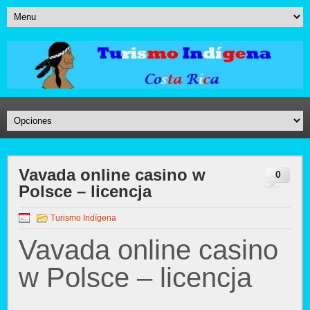
Vavada online casino w
0
Polsce – licencja
Turismo Indígena
Vavada online casino
w Polsce – licencja