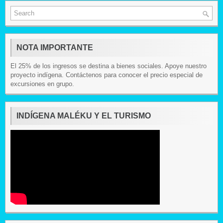
NOTA IMPORTANTE
El 25% de los ingresos se destina a bienes sociales. Apoye nuestro
proyecto indígena. Contáctenos para conocer el precio especial de
excursiones en grupo.
INDÍGENA MALÉKU Y EL TURISMO