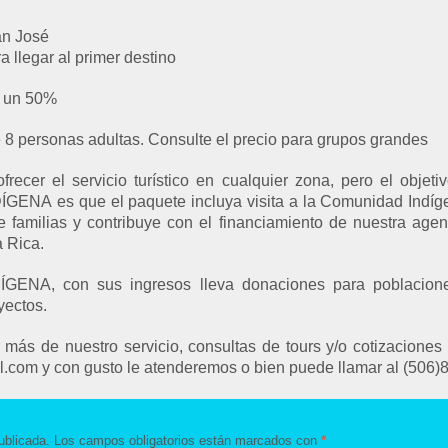
an José
 llegar al primer destino
a un 50%
 8 personas adultas. Consulte el precio para grupos grandes
recer el servicio turístico en cualquier zona, pero el objet
A es que el paquete incluya visita a la Comunidad Indígena
 de familias y contribuye con el financiamiento de nuestra age
 Rica.
ENA, con sus ingresos lleva donaciones para poblaciones
yectos.
más de nuestro servicio, consultas de tours y/o cotizacione
l.com y con gusto le atenderemos o bien puede llamar al (506
ublicada.
Los campos obligatorios están marcados con
*