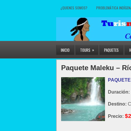
¿QUIENES SOMOS?
PROBLEMÁTICA INDÍGEN
»
INICIO
TOURS
PAQUETES
Paquete Maleku – Rí
PAQUETE 4
Duración:
Destino:
C
$
Precio: