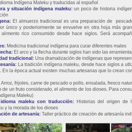
idioma Indígena Maleku y traducidas al español
ra y situación indígena maleku:
un poco de historia indígen
ción
ígena:
El almuerzo tradicional es una preparación de pesca
or único y posteriormente se envuelve en otra hoja más gra
n alimento rico consumido desde hace siglos. Será acompañ
es:
Medicina tradicional indígena para curar diferentes males
lecha:
El arco y la flecha durante siglos han sido las erramienta
dad tradicional:
Una dramatización de indígenas que represent
tesanía:
La tradición indígena maleku, desde hace siglos a utli
ón. En la época actual existen muchas artesanas que lo crean 
Arroz, frijoles, carne de pescado o pollo, ensalada, fresco natur
de un fruto considerado, el alimento de los dioses. Para consu
Indígena Maleku)
n idioma maleku con traducción:
Historias del origen de
u y la morada de los dioses
ación de artesanía:
Taller práctico de creación de artesanía in