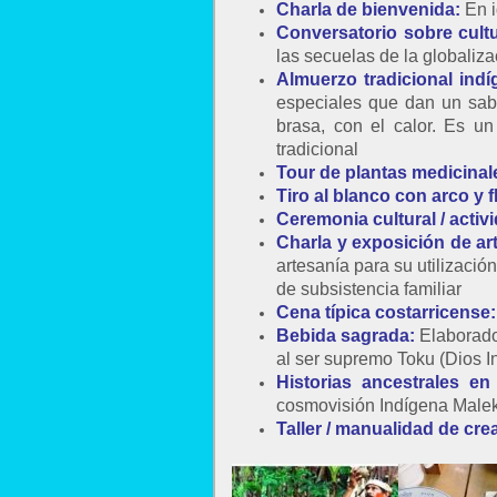
Charla de bienvenida:
En 
Conversatorio sobre cultu
las secuelas de la globaliza
Almuerzo tradicional ind
especiales que dan un sab
brasa, con el calor. Es u
tradicional
Tour de plantas medicinal
Tiro al blanco con arco y f
Ceremonia cultural / activi
C
harla y exposición de ar
artesanía para su utilizaci
de subsistencia familiar
Cena típica costarricense:
Bebida sagrada:
Elaborado 
al ser supremo Toku (Dios 
Historias ancestrales e
cosmovisión Indígena Malek
Taller / manualidad de cre