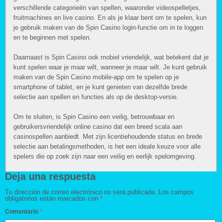
verschillende categorieën van spellen, waaronder videospelletjes,
fruitmachines en live casino. En als je klaar bent om te spelen, kun
je gebruik maken van de Spin Casino login-functie om in te loggen
en te beginnen met spelen.
Daarnaast is Spin Casino ook mobiel vriendelijk, wat betekent dat je
kunt spelen waar je maar wilt, wanneer je maar wilt. Je kunt gebruik
maken van de Spin Casino mobile-app om te spelen op je
smartphone of tablet, en je kunt genieten van dezelfde brede
selectie aan spellen en functies als op de desktop-versie.
Om te sluiten, is Spin Casino een veilig, betrouwbaar en
gebruikersvriendelijk online casino dat een breed scala aan
casinospellen aanbiedt. Met zijn licentiehoudende status en brede
selectie aan betalingsmethoden, is het een ideale keuze voor alle
spelers die op zoek zijn naar een veilig en eerlijk spelomgeving.
Deja una respuesta
Tu dirección de correo electrónico no será publicada.
Los campos
obligatorios están marcados con
*
Comentario
*