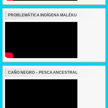
PROBLEMÁTICA INDÍGENA MALÉKU
CAÑO NEGRO – PESCA ANCESTRAL