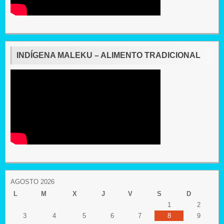
INDÍGENA MALEKU – ALIMENTO TRADICIONAL
AGOSTO 2026
L
M
X
J
V
S
D
1
2
3
4
5
6
7
8
9