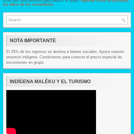
Este sitio usa Akismet para reducir el spam.
Aprende cómo se procesan
los datos de tus comentarios.
NOTA IMPORTANTE
El 25% de los ingresos se destina a bienes sociales. Apoye nuestro
proyecto indígena. Contáctenos para conocer el precio especial de
excursiones en grupo.
INDÍGENA MALÉKU Y EL TURISMO