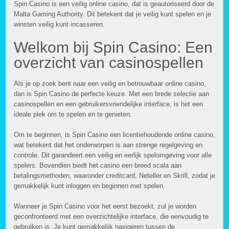
Spin Casino is een veilig online casino, dat is geautoriseerd door de
Malta Gaming Authority. Dit betekent dat je veilig kunt spelen en je
winsten veilig kunt incasseren.
Welkom bij Spin Casino: Een
overzicht van casinospellen
Als je op zoek bent naar een veilig en betrouwbaar online casino,
dan is Spin Casino de perfecte keuze. Met een brede selectie aan
casinospellen en een gebruikersvriendelijke interface, is het een
ideale plek om te spelen en te genieten.
Om te beginnen, is Spin Casino een licentiehoudende online casino,
wat betekent dat het onderworpen is aan strenge regelgeving en
controle. Dit garandeert een veilig en eerlijk spelomgeving voor alle
spelers. Bovendien biedt het casino een breed scala aan
betalingsmethoden, waaronder creditcard, Neteller en Skrill, zodat je
gemakkelijk kunt inloggen en beginnen met spelen.
Wanneer je Spin Casino voor het eerst bezoekt, zul je worden
geconfronteerd met een overzichtelijke interface, die eenvoudig te
gebruiken is. Je kunt gemakkelijk navigeren tussen de