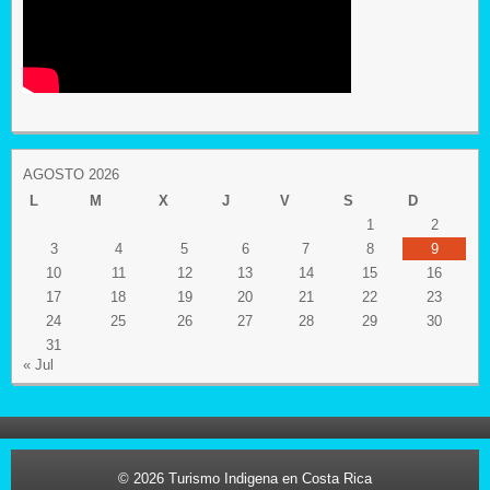
AGOSTO 2026
L
M
X
J
V
S
D
1
2
3
4
5
6
7
8
9
10
11
12
13
14
15
16
17
18
19
20
21
22
23
24
25
26
27
28
29
30
31
« Jul
© 2026
Turismo Indigena en Costa Rica