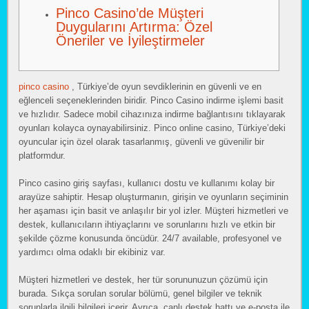
Pinco Casino’de Müşteri
Duygularını Artırma: Özel
Öneriler ve İyileştirmeler
pinco casino
, Türkiye’de oyun sevdiklerinin en güvenli ve en
eğlenceli seçeneklerinden biridir. Pinco Casino indirme işlemi basit
ve hızlıdır. Sadece mobil cihazınıza indirme bağlantısını tıklayarak
oyunları kolayca oynayabilirsiniz. Pinco online casino, Türkiye’deki
oyuncular için özel olarak tasarlanmış, güvenli ve güvenilir bir
platformdur.
Pinco casino giriş sayfası, kullanıcı dostu ve kullanımı kolay bir
arayüze sahiptir. Hesap oluşturmanın, girişin ve oyunların seçiminin
her aşaması için basit ve anlaşılır bir yol izler. Müşteri hizmetleri ve
destek, kullanıcıların ihtiyaçlarını ve sorunlarını hızlı ve etkin bir
şekilde çözme konusunda öncüdür. 24/7 available, profesyonel ve
yardımcı olma odaklı bir ekibiniz var.
Müşteri hizmetleri ve destek, her tür sorununuzun çözümü için
burada. Sıkça sorulan sorular bölümü, genel bilgiler ve teknik
sorunlarla ilgili bilgileri içerir. Ayrıca, canlı destek hattı ve e-posta ile