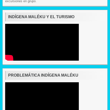
excursiones en grupo.
INDÍGENA MALÉKU Y EL TURISMO
PROBLEMÁTICA INDÍGENA MALÉKU