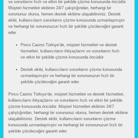
ve sorunlarını hızlı ve etkin bir şekilde çözme konusunda öncüdür.
Müşteri hizmetleri ekibinin 24/7 çalıştığından, herhangi bir
sorununuz olursa, hemen destek ekibine ulaşabilirsiniz. Destek
ekibi, kullanıcıların sorunlarını çözme konusunda uzmanlaşmıştır
ve herhangi bir sorununuzun hızlı bir şekilde çözüleceğini garanti
eder.
Pinco Casino Türkiye’de, müşteri hizmetleri ve destek
hizmetleri, kullanıcıların ihtiyaçlarını ve sorunlarını hızlı
ve etkin bir şekilde çözme konusunda öncüdür.
Destek ekibi, kullanıcıların sorunlarını çözme konusunda
uzmanlaşmıştır ve herhangi bir sorununuzun hızlı bir
şekilde çözüleceğini garanti eder.
Pinco Casino Türkiye’de, müşteri hizmetleri ve destek hizmetleri,
kullanıcıların ihtiyaçlarını ve sorunlarını hızlı ve etkin bir şekilde
çözme konusunda öncüdür. Müşteri hizmetleri ekibinin 24/7
çalıştığından, herhangi bir sorununuz olursa, hemen destek ekibine
ulaşabilirsiniz. Destek ekibi, kullanıcıların sorunlarını çözme
konusunda uzmanlaşmıştır ve herhangi bir sorununuzun hızlı bir
şekilde çözüleceğini garanti eder.