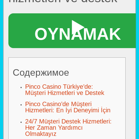
▶️
OYNAMAK
Содержимое
Pinco Casino Türkiye’de:
Müşteri Hizmetleri ve Destek
Pinco Casino’de Müşteri
Hizmetleri: En İyi Deneyimi İçin
24/7 Müşteri Destek Hizmetleri:
Her Zaman Yardımcı
Olmaktayız