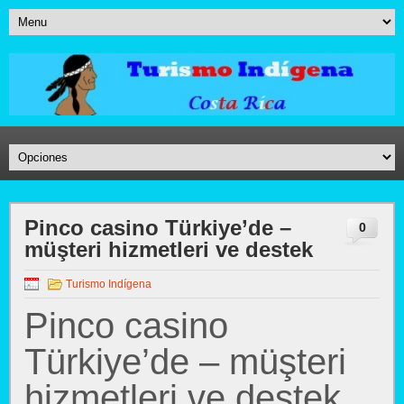
Pinco casino Türkiye’de –
0
müşteri hizmetleri ve destek
Turismo Indígena
Pinco casino
Türkiye’de – müşteri
hizmetleri ve destek