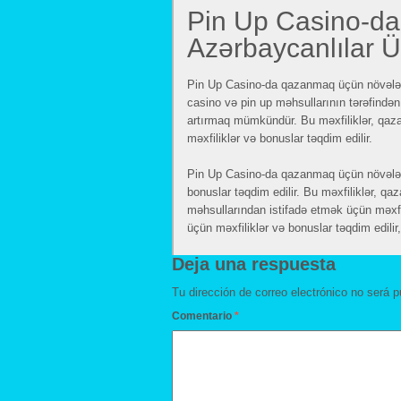
Pin Up Casino-d
Azərbaycanlılar Ü
Pin Up Casino-da qazanmaq üçün növələr ç
casino və pin up məhsullarının tərəfindən
artırmaq mümkündür. Bu məxfiliklər, qazan
məxfiliklər və bonuslar təqdim edilir.
Pin Up Casino-da qazanmaq üçün növələrə
bonuslar təqdim edilir. Bu məxfiliklər, q
məhsullarından istifadə etmək üçün məxfili
üçün məxfiliklər və bonuslar təqdim edili
Deja una respuesta
Tu dirección de correo electrónico no será p
Comentario
*