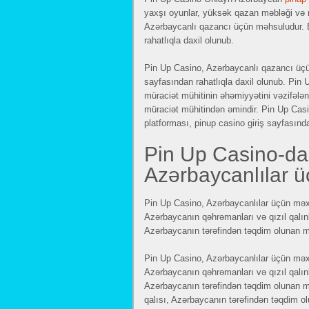
yaxşı oyunlar, yüksək qazan məbləği və m
Azərbaycanlı qazancı üçün məhsuludur. B
rahatlıqla daxil olunub.
Pin Up Casino, Azərbaycanlı qazancı üçü
sayfasından rahatlıqla daxil olunub. Pin
müraciət mühitinin əhəmiyyətini vəzifələ
müraciət mühitindən əmindir. Pin Up Ca
platforması, pinup casino giriş sayfasında
Pin Up Casino-da
Azərbaycanlılar ü
Pin Up Casino, Azərbaycanlılar üçün məxfi v
Azərbaycanın qəhrəmanları və qızıl qalın
Azərbaycanın tərəfindən təqdim olunan məxf
Pin Up Casino, Azərbaycanlılar üçün məxfi v
Azərbaycanın qəhrəmanları və qızıl qalın
Azərbaycanın tərəfindən təqdim olunan məxfi
qalısı, Azərbaycanın tərəfindən təqdim olun