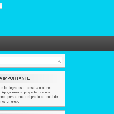
A IMPORTANTE
e los ingresos se destina a bienes
. Apoye nuestro proyecto indígena.
nos para conocer el precio especial de
ones en grupo.