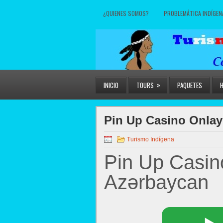
¿QUIENES SOMOS?
PROBLEMÁTICA INDÍGEN
»
INICIO
TOURS
PAQUETES
Pin Up Casino Onla
Turismo Indígena
Pin Up Casin
Azərbaycan