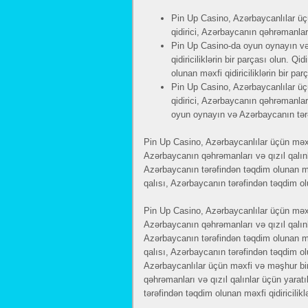
Pin Up Casino, Azərbaycanlılar üçün
qidirici, Azərbaycanın qəhrəmanları
Pin Up Casino-da oyun oynayın və
qidiriciliklərin bir parçası olun. Qi
olunan məxfi qidiriciliklərin bir parç
Pin Up Casino, Azərbaycanlılar üçün
qidirici, Azərbaycanın qəhrəmanlar
oyun oynayın və Azərbaycanın tərəf
Pin Up Casino, Azərbaycanlılar üçün məxfi v
Azərbaycanın qəhrəmanları və qızıl qalın
Azərbaycanın tərəfindən təqdim olunan məxfi
qalısı, Azərbaycanın tərəfindən təqdim olun
Pin Up Casino, Azərbaycanlılar üçün məxfi v
Azərbaycanın qəhrəmanları və qızıl qalın
Azərbaycanın tərəfindən təqdim olunan məxfi
qalısı, Azərbaycanın tərəfindən təqdim olu
Azərbaycanlılar üçün məxfi və məşhur bir q
qəhrəmanları və qızıl qalınlar üçün yara
tərəfindən təqdim olunan məxfi qidiriciliklə