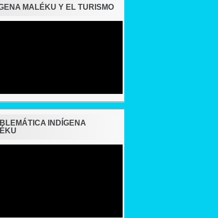
ÍGENA MALÉKU Y EL TURISMO
BLEMÁTICA INDÍGENA
ÉKU