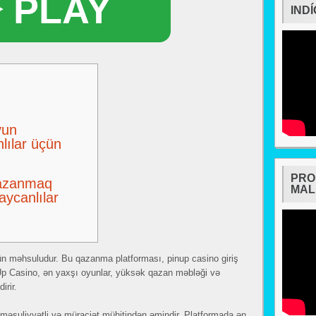
️ PLAY
IND
yun
lılar üçün
PRO
Qazanmaq
MAL
ycanlılar
n məhsuludur. Bu qazanma platforması, pinup casino giriş
 Up Casino, ən yaxşı oyunlar, yüksək qazan məbləği və
irir.
məsuliyyətli və müraciət mühitindən əmindir. Platformada ən