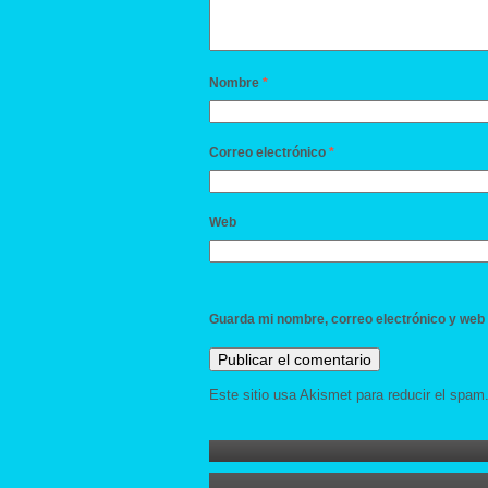
Nombre
*
Correo electrónico
*
Web
Guarda mi nombre, correo electrónico y web
Este sitio usa Akismet para reducir el spam