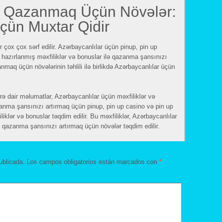
a Qazanmaq Üçün Növələr:
çün Muxtar Qidir
ox çox sərf edilir. Azərbaycanlılar üçün pinup, pin up
 hazırlanmış məxfiliklər və bonuslar ilə qazanma şansınızı
maq üçün növələrinin təhlili ilə birlikdə Azərbaycanlılar üçün
 dair məlumatlar, Azərbaycanlılar üçün məxfiliklər və
azanma şansınızı artırmaq üçün pinup, pin up casino və pin up
klər və bonuslar təqdim edilir. Bu məxfiliklər, Azərbaycanlılar
r, qazanma şansınızı artırmaq üçün növələr təqdim edilir.
ublicada.
Los campos obligatorios están marcados con
*