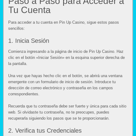
Paso a Paso para Acceder a
Tu Cuenta
Para acceder a tu cuenta en Pin Up Casino, sigue estos pasos
sencillos:
1. Inicia Sesión
Comienza ingresando a la página de inicio de Pin Up Casino. Haz
clic en el botón «Iniciar Sesión» en la esquina superior derecha de
la pantalla.
Una vez que hayas hecho clic en el botón, se abrirá una ventana
emergente con un formulario de inicio de sesión. Introduce tu
dirección de correo electrónico y contraseña en los campos
correspondientes.
Recuerda que tu contraseña debe ser fuerte y única para cada sitio
web. Si olvidaste tu contraseña, no te preocupes, puedes
recuperarla siguiendo los pasos que se te proporcionarán.
2. Verifica tus Credenciales