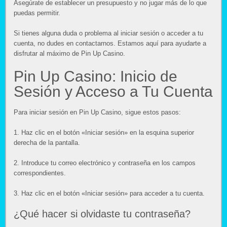
Asegúrate de establecer un presupuesto y no jugar más de lo que
puedas permitir.
Si tienes alguna duda o problema al iniciar sesión o acceder a tu
cuenta, no dudes en contactarnos. Estamos aquí para ayudarte a
disfrutar al máximo de Pin Up Casino.
Pin Up Casino: Inicio de
Sesión y Acceso a Tu Cuenta
Para iniciar sesión en Pin Up Casino, sigue estos pasos:
1. Haz clic en el botón «Iniciar sesión» en la esquina superior
derecha de la pantalla.
2. Introduce tu correo electrónico y contraseña en los campos
correspondientes.
3. Haz clic en el botón «Iniciar sesión» para acceder a tu cuenta.
¿Qué hacer si olvidaste tu contraseña?