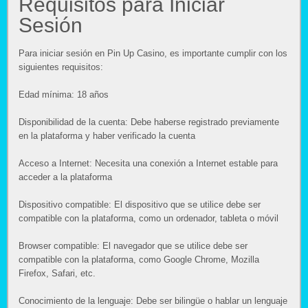
Requisitos para Iniciar
Sesión
Para iniciar sesión en Pin Up Casino, es importante cumplir con los
siguientes requisitos:
Edad mínima: 18 años
Disponibilidad de la cuenta: Debe haberse registrado previamente
en la plataforma y haber verificado la cuenta
Acceso a Internet: Necesita una conexión a Internet estable para
acceder a la plataforma
Dispositivo compatible: El dispositivo que se utilice debe ser
compatible con la plataforma, como un ordenador, tableta o móvil
Browser compatible: El navegador que se utilice debe ser
compatible con la plataforma, como Google Chrome, Mozilla
Firefox, Safari, etc.
Conocimiento de la lenguaje: Debe ser bilingüe o hablar un lenguaje