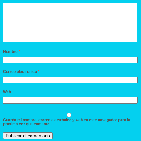
Nombre
*
Correo electrónico
*
Web
Guarda mi nombre, correo electrónico y web en este navegador para la
próxima vez que comente.