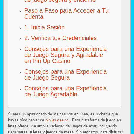
Paso a Paso para Acceder a Tu
Cuenta
1. Inicia Sesión
2. Verifica tus Credenciales
Consejos para una Experiencia
de Juego Segura y Agradable
en Pin Up Casino
Consejos para una Experiencia
de Juego Segura
Consejos para una Experiencia
de Juego Agradable
Si eres un apasionado de los casinos en línea, es probable que
hayas oído hablar de
pin up casino
. Esta plataforma de juego en
línea ofrece una amplia variedad de juegos de azar, incluyendo
tragaperras, ruletas y juegos de mesa. Sin embargo, para disfrutar