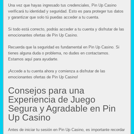
Una vez que hayas ingresado tus credenciales, Pin Up Casino
verificará tu identidad y seguridad. Esto es para proteger tus datos
y garantizar que solo tú puedas acceder a tu cuenta.
Si todo está correcto, podrás acceder a tu cuenta y disfrutar de las
emocionantes ofertas de Pin Up Casino.
Recuerda que la seguridad es fundamental en Pin Up Casino. Si
tienes alguna duda o problema, no dudes en contactarnos.
Estamos aquí para ayudarte.
¡Accede a tu cuenta ahora y comienza a disfrutar de las
emocionantes ofertas de Pin Up Casino!
Consejos para una
Experiencia de Juego
Segura y Agradable en Pin
Up Casino
Antes de iniciar tu sesión en Pin Up Casino, es importante recordar