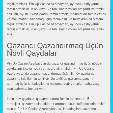
təşkil etmişdir. Pin Up Casino Azərbaycan, oyunçu kəşfiyyatını
təmin etmək üçün ən yaxşı və təhlükəsiz yolları araşdırır və təmin
edir. Bu, oyunçu kəşfiyyatını təmin etmək, məlumatları təmin etmək
və məlumatları saxlamaq üçün təhlükəsiz və mürəkkəb bir sistem
təşkil etmişdir. Pin Up Casino Azərbaycan, oyunçu kəşfiyyatını
təmin etmək üçün ən yaxşı və təhlükəsiz yolları araşdırır və təmin
edir.
Qazancı Qazandırmaq Üçün
Növli Qaydalar
Pin Up Casino Azərbaycan-da qazancı qazandırmaq üçün növbəli
qaydaların tətbiqi necə və nəzərə alınmalıdır. Pin Up Casino
Azərbaycan-də qazancı qazandırmaq üçün ilk növ qaydalar,
qazanma təkliflərinin təhlilidir. Bu təkliflər, qazanma şansını
artırmaq üçün istifadəçilərinə məlumat verir və onları daha yaxşı
planlaşdırmaq imkanı verir.
İkinci növ qaydalar, qazanma stratejilərinin təminatıdır. Bu
stratejilər, qazanma olasılıklarını artırmaq üçün istifadəçilərinə təklif
olunur. Pin Up Casino Azərbaycan-da, istifadəçilərə qazanma