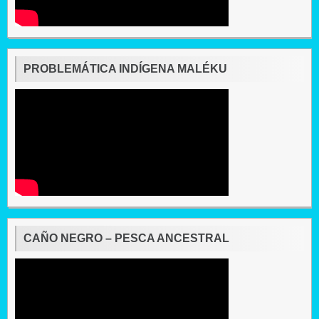
PROBLEMÁTICA INDÍGENA MALÉKU
CAÑO NEGRO – PESCA ANCESTRAL