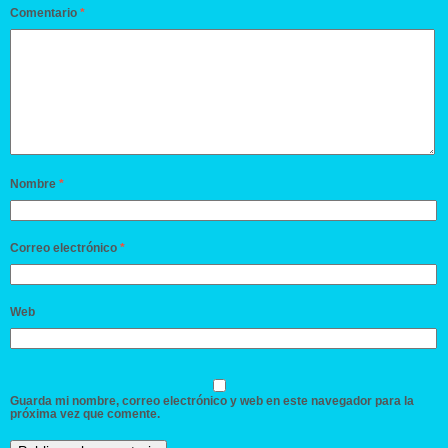
Comentario
*
Nombre
*
Correo electrónico
*
Web
Guarda mi nombre, correo electrónico y web en este navegador para la
próxima vez que comente.