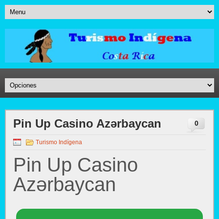
Pin Up Casino Azərbaycan
0
Turismo Indígena
Pin Up Casino
Azərbaycan