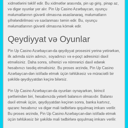
xidmətlərini təklif edir. Bu xidmətlər arasında, pin up giriş, pinap az,
və digər oyunlar yer alır. Pin Up Casino Azərbaycan, oyunçu
məlumatlarının güvənli olmasına əsaslanaraq, məlumatların
şifrələndirilməsi və saxlanması təmin edir. Bu, oyunçu
məlumatlarının güvənli olmasına kömək edir.
Qeydiyyat və Oyunlar
Pin Up Casino Azərbaycan-da qeydiyyat prosesini yerinə yetirərkən,
ilk adımda sizin adınızı, soyadınızı və e-poçt adresinizi daxil
etməlisiniz. Daha sonra, sifrenizi və nömrənizi daxil edərək
hesabınızı təsdiq etməlisiniz. Bu proses ərzində, Pin Up Casino
Azərbaycan-dən istifadə etmək üçün təhlükəsiz və müraciətli bir
şəkildə qeydiyyatdan keçirə bilərsiz.
Pin Up Casino Azərbaycan-da oyunları oynayarkən, birincil
şərtlərindən biri, hesabınızda yeterli balansın olmasıdır. Balansı
daxil etmək üçün, qeydiyyatdan keçirən sonra, banka kartınız,
qazanc hesabınız və digər mali tədbirlərə qoşulmaq imkanı verilir.
Bu proses ərzində, Pin Up Casino Azərbaycan-dan istifadə etmək
üçün təhlükəsiz bir şəkildə mali tədbirlərə qoşulmaq imkanı verilir.