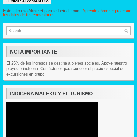
Este sitio usa Akismet para reducir el spam.
Aprende cómo se procesan
los datos de tus comentarios.
NOTA IMPORTANTE
El 25% de los ingresos se destina a bienes sociales. Apoye nuestro
proyecto indígena. Contáctenos para conocer el precio especial de
excursiones en grupo.
INDÍGENA MALÉKU Y EL TURISMO