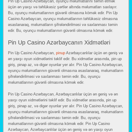
Pin Up Casino Azərbaycan, oyunçu məlumatlarını təmin etmək
üçün ən yaxşı və təhlükəsiz şərtlər altında məlumatları saxlayır.
Bu, oyunçu məlumatlarının güvənli olmasına kömək edir. Pin Up
Casino Azərbaycan, oyunçu məlumatlarının təhlükəsiz olmasına
əsaslanaraq, məlumatların şifrələndirilməsi və saxlanması təmin
edir. Bu, oyunçu məlumatlarının güvənli olmasına kömək edir.
Pin Up Casino Azərbaycanın Xidmətləri
Pin Up Casino Azərbaycan,
pinup
Azərbaycanlılar üçün ən geniş və
ən yaxşı oyun xidmətlərini təklif edir. Bu xidmətlər arasında, pin up
giriş, pinap az, və digər oyunlar yer alır. Pin Up Casino Azərbaycan,
oyunçu məlumatlarının güvənli olmasına əsaslanaraq, məlumatların
şifrələndirilməsi və saxlanması təmin edir. Bu, oyunçu
məlumatlarının güvənli olmasına kömək edir.
Pin Up Casino Azərbaycan, Azərbaycanlılar üçün ən geniş və ən
yaxşı oyun xidmətlərini təklif edir. Bu xidmətlər arasında, pin up
giriş, pinap az, və digər oyunlar yer alır. Pin Up Casino Azərbaycan,
oyunçu məlumatlarının güvənli olmasına əsaslanaraq, məlumatların
şifrələndirilməsi və saxlanması təmin edir. Bu, oyunçu
məlumatlarının güvənli olmasına kömək edir. Pin Up Casino
Azərbaycan, Azərbaycanlılar üçün ən geniş və ən yaxşı oyun