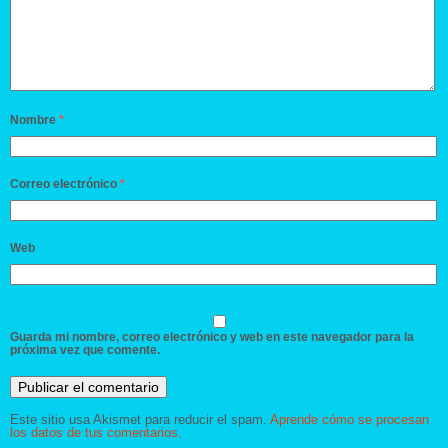
Nombre
*
Correo electrónico
*
Web
Guarda mi nombre, correo electrónico y web en este navegador para la
próxima vez que comente.
Este sitio usa Akismet para reducir el spam.
Aprende cómo se procesan
los datos de tus comentarios.