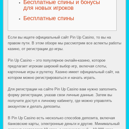
Бесплатные спины и бонусы
для новых игроков
Бесплатные спины
Если вы ищете официальный сайт Pin Up Casino, то вы на
правом пути. В этом обзоре мы рассмотрим все аспекты работы
казино, от регистрации до игры.
Pin Up Casino – это популярное онлайн-казино, которое
предлагает игрокам широкий выбор игр, включая слоты,
карточные игры и рулетку. Казино имеет официальный сайт, на
котором можно регистрироваться и начать играть.
Для регистрации на сайте Pin Up Casino вам нужно заполнить
форму регистрации, указав свои личные данные. Затем вы
получите доступ к личному кабинету, где можно управлять
аккаунтом и делать депозиты.
В Pin Up Casino есть несколько способов депозита, включая
банковские карты, электронные деньги и другие. Минимальный