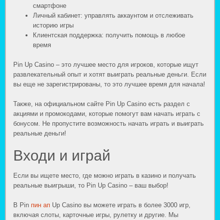
смартфоне
Личный кабинет: управлять аккаунтом и отслеживать
историю игры
Клиентская поддержка: получить помощь в любое
время
Pin Up Casino – это лучшее место для игроков, которые ищут
развлекательный опыт и хотят выиграть реальные деньги. Если
вы еще не зарегистрированы, то это лучшее время для начала!
Также, на официальном сайте Pin Up Casino есть раздел с
акциями и промокодами, которые помогут вам начать играть с
бонусом. Не пропустите возможность начать играть и выиграть
реальные деньги!
Входи и играй
Если вы ищете место, где можно играть в казино и получать
реальные выигрыши, то Pin Up Casino – ваш выбор!
В Pin
пин ап
Up Casino вы можете играть в более 3000 игр,
включая слоты, карточные игры, рулетку и другие. Мы