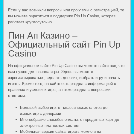
Если у вас возникли вопросы или проблемы с регистрацией, то
вы можете обратиться к поддержке Pin Up Casino, которая
работает круглосуточно.
Пин Ап Казино –
Официальный сайт Pin Up
Casino
На официальном сайте Pin Up Casino вы можете найти все, что
вам нужно для начала игры. Здесь вы можете
зарегистрироваться, сделать депозит, выбрать игру и начать
играть. Кроме того, на сайте есть раздел с информацией о
правилах и условиях игры, а также раздел с вопросами-
ответами.
Большой выбор игр: от классических слотов до
живых игр с дилерами
Многообразие способов оплаты: от кредитных карт до
электронных платежных систем
Мобильная версия сайта: играть можно и на