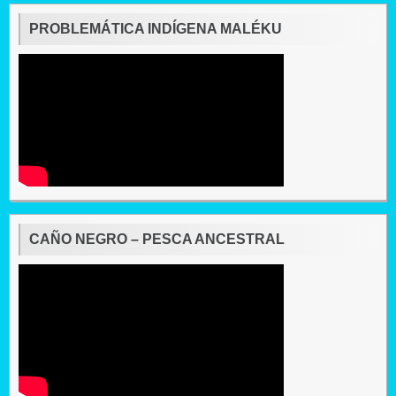
PROBLEMÁTICA INDÍGENA MALÉKU
CAÑO NEGRO – PESCA ANCESTRAL