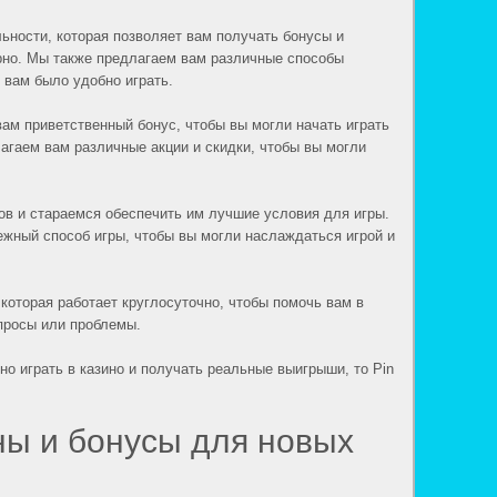
льности, которая позволяет вам получать бонусы и
рно. Мы также предлагаем вам различные способы
 вам было удобно играть.
ам приветственный бонус, чтобы вы могли начать играть
агаем вам различные акции и скидки, чтобы вы могли
ов и стараемся обеспечить им лучшие условия для игры.
жный способ игры, чтобы вы могли наслаждаться игрой и
 которая работает круглосуточно, чтобы помочь вам в
опросы или проблемы.
но играть в казино и получать реальные выигрыши, то Pin
ны и бонусы для новых