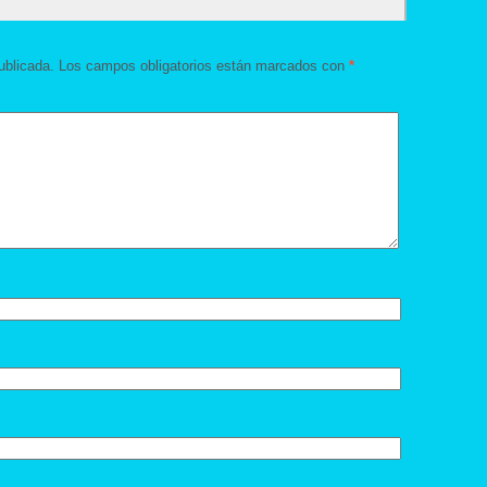
ublicada.
Los campos obligatorios están marcados con
*