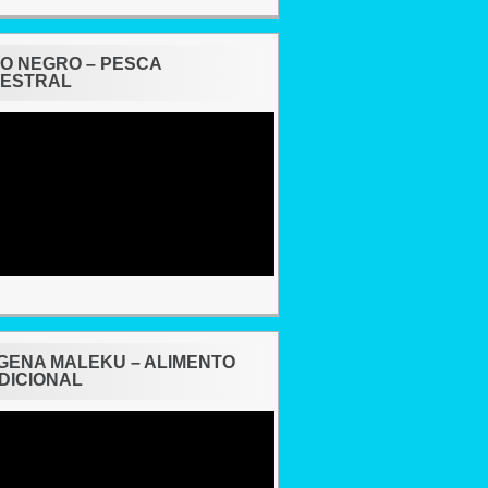
O NEGRO – PESCA
ESTRAL
ÍGENA MALEKU – ALIMENTO
DICIONAL