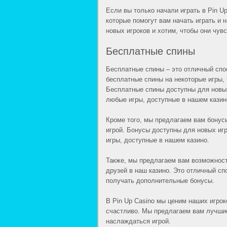
Если вы только начали играть в Pin U
которые помогут вам начать играть и 
новых игроков и хотим, чтобы они чув
Бесплатные спины
Бесплатные спины – это отличный спос
бесплатные спины на некоторые игры, 
Бесплатные спины доступны для новых
любые игры, доступные в нашем казин
Кроме того, мы предлагаем вам бонусы
игрой. Бонусы доступны для новых иг
игры, доступные в нашем казино.
Также, мы предлагаем вам возможность
друзей в наш казино. Это отличный сп
получать дополнительные бонусы.
В Pin Up Casino мы ценим наших игрок
счастливо. Мы предлагаем вам лучшие
наслаждаться игрой.