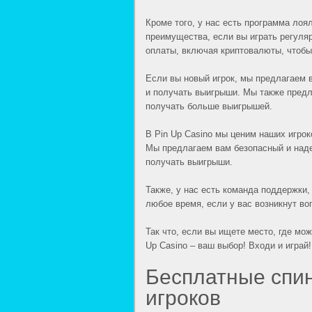
Кроме того, у нас есть программа лоя
преимущества, если вы играть регуля
оплаты, включая криптовалюты, чтобы
Если вы новый игрок, мы предлагаем в
и получать выигрыши. Мы также предл
получать больше выигрышей.
В Pin Up Casino мы ценим наших игрок
Мы предлагаем вам безопасный и наде
получать выигрыши.
Также, у нас есть команда поддержки,
любое время, если у вас возникнут в
Так что, если вы ищете место, где мож
Up Casino – ваш выбор! Входи и играй!
Бесплатные спи
игроков