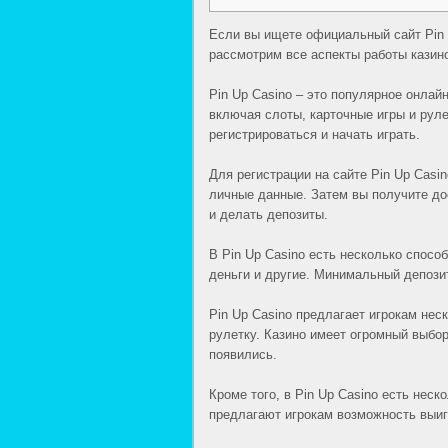
Если вы ищете официальный сайт Pin U
рассмотрим все аспекты работы казино
Pin Up Casino – это популярное онлайн
включая слоты, карточные игры и руле
регистрироваться и начать играть.
Для регистрации на сайте Pin Up Casi
личные данные. Затем вы получите до
и делать депозиты.
В Pin Up Casino есть несколько спосо
деньги и другие. Минимальный депозит
Pin Up Casino предлагает игрокам нес
рулетку. Казино имеет огромный выбор
появились.
Кроме того, в Pin Up Casino есть неск
предлагают игрокам возможность выиг