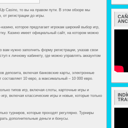
p Casino, то вы на правом пути. В этом обзоре мы
, от регистрации до игры.
CAÑ
ANC
-казино, которое предлагает игрокам широкий выбор игр,
тку. Казино имеет официальный сайт, на котором можно
no вам нужно заполнить форму регистрации, указав свои
ступ к личному кабинету, где можно управлять аккаунтом
бов депозита, включая банковские карты, электронные
 составляет 10 евро, а максимальный – 10 000 евро.
колько типов игр, включая слоты, карточные игры и
IND
 игр, включая классические игры и новые, которые только
TRA
олько турниров, которые проходят регулярно. Турниры
рать дополнительные деньги и бонусы.