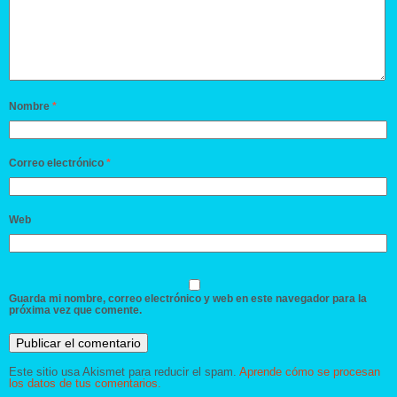
Nombre
*
Correo electrónico
*
Web
Guarda mi nombre, correo electrónico y web en este navegador para la
próxima vez que comente.
Este sitio usa Akismet para reducir el spam.
Aprende cómo se procesan
los datos de tus comentarios.