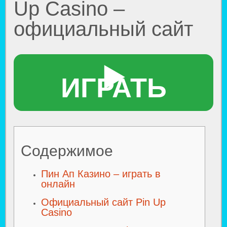
Up Casino –
официальный сайт
▶️
ИГРАТЬ
Содержимое
Пин Ап Казино – играть в
онлайн
Официальный сайт Pin Up
Casino