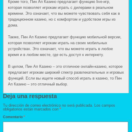
Кроме того, Пин Ап Казино предлагает функцию live-игр,
которая позволяет игрокам играть с дилерами в реальном
времени. Это означает, что вы можете чувствовать себя как в
традиционном казино, но с комфортом и удобством игры из
дома.
Также, Пин Ап Казино предлагает функцию мобильной версии,
которая позволяет игрокам играть на своих мобильных
устройствах. Это означает, что вы можете играть в любое
время и в любом месте, где есть доступ к интернету.
В целом, Пин Ап Казино – это отличное онлайн-казино, которое
предлагает игрокам широкий спектр развлекательных и игровых
функций. Если вы ищете новый способ играть в казино, то Пин
Ап Казино – это отличный выбор.
Deja una respuesta
Tu dirección de correo electrónico no será publicada.
Los campos
obligatorios están marcados con
*
Comentario
*