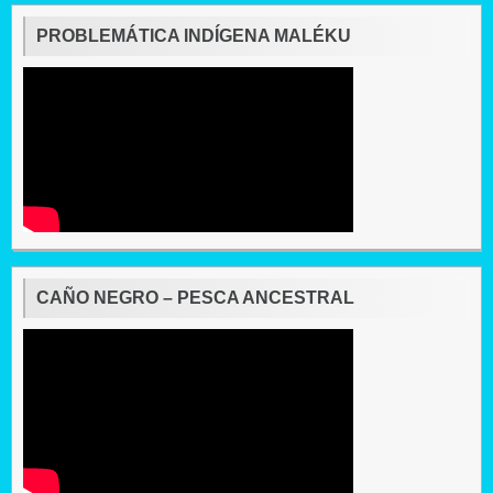
PROBLEMÁTICA INDÍGENA MALÉKU
CAÑO NEGRO – PESCA ANCESTRAL