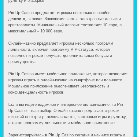
рулетку и blackjack.
Pin Up Casino предлагает игрокам несколько способов
депозита, включая банковские карты, электронные деньги и
криптовалюты. Минимальный депозит составляет 10 евро, а
максимальный – 10 000 евро.
Онлайн-казино предлагает игрокам несколько программ
лояльности, включая программу VIP-статуса, которая
позволяет игрокам получать дополнительные бонусы и
преимущества.
Pin Up Casino имеет мобильное приложение, которое позволяет
игрокам играть в онлайн-казино на смартфоне или планшете.
Мобильное приложение обеспечивает безопасность и
конфиденциальность игроков.
Если вы ищете надежное и интересное онлайн-казино, то Pin
Up Casino – ваш выбор. Онлайн-казино предлагает игрокам
широкий спектр игр, включая слоты, карточные игры и рулетку,
а также программу лояльности и мобильное приложение.
Зарегистрируйтесь в Pin Up Casino сегодня и начните играть в