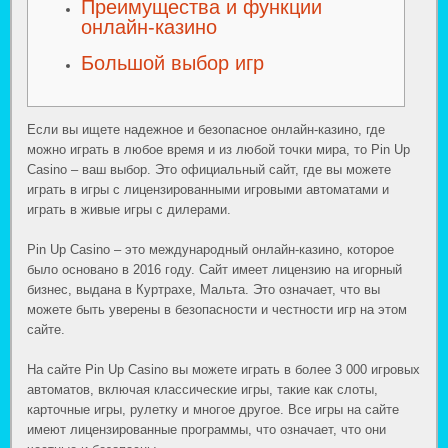
Преимущества и функции
онлайн-казино
Большой выбор игр
Если вы ищете надежное и безопасное онлайн-казино, где
можно играть в любое время и из любой точки мира, то Pin Up
Casino – ваш выбор. Это официальный сайт, где вы можете
играть в игры с лицензированными игровыми автоматами и
играть в живые игры с дилерами.
Pin Up Casino – это международный онлайн-казино, которое
было основано в 2016 году. Сайт имеет лицензию на игорный
бизнес, выдана в Куртрахе, Мальта. Это означает, что вы
можете быть уверены в безопасности и честности игр на этом
сайте.
На сайте Pin Up Casino вы можете играть в более 3 000 игровых
автоматов, включая классические игры, такие как слоты,
карточные игры, рулетку и многое другое. Все игры на сайте
имеют лицензированные программы, что означает, что они