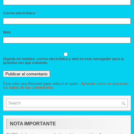
Correo electrónico
*
Web
Guarda mi nombre, correo electrónico y web en este navegador para la
próxima vez que comente.
Este sitio usa Akismet para reducir el spam.
Aprende cómo se procesan
los datos de tus comentarios.
NOTA IMPORTANTE