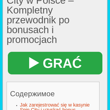
City w Polsce –
Kompletny
przewodnik po
bonusach i
promocjach
▶️ GRAĆ
Содержимое
Jak zarejestrować się w kasynie
Spin City i uzyskać bonus