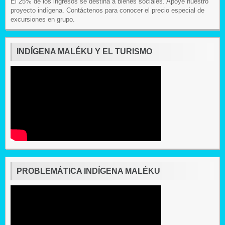
El 25% de los ingresos se destina a bienes sociales. Apoye nuestro
proyecto indígena. Contáctenos para conocer el precio especial de
excursiones en grupo.
INDÍGENA MALÉKU Y EL TURISMO
PROBLEMÁTICA INDÍGENA MALÉKU