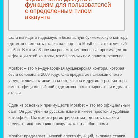
функциям для пользователей
с определенным типом
аккаунта
Если вы ищете надежную и безопасную букмекерскую контору,
где можно сделать ставки на спорт, то Mostbet – это отличный
выбор. В этом обзоре мы рассмотрим основные преимущества
и функции этой конторы, чтобы помочь вам принять решение.
Mostbet – это международная букмекерская контора, которая
была основана в 2009 году. Она предлагает широкий спектр
услуг, включая ставки на спорт, казино и другие игры. Контора
имеет официальный сайт, где можно регистрироваться и делать
ставки.
Один из основных преимуществ Mostbet – это его официальный
сайт. Он доступен на русском языке и имеет простой и удобный
интерфейс. Вы можете регистрироваться, делать ставки и
получать информацию о результатах в любое время.
Mostbet предлагает широкий спектр функций, включая ставки