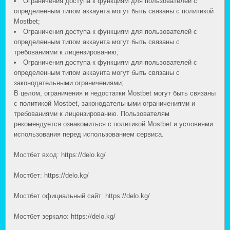
Ограничения доступа к функциям для пользователей с
определенным типом аккаунта могут быть связаны с политикой
Mostbet;
Ограничения доступа к функциям для пользователей с
определенным типом аккаунта могут быть связаны с
требованиями к лицензированию;
Ограничения доступа к функциям для пользователей с
определенным типом аккаунта могут быть связаны с
законодательными ограничениями;
В целом, ограничения и недостатки Mostbet могут быть связаны
с политикой Mostbet, законодательными ограничениями и
требованиями к лицензированию. Пользователям
рекомендуется ознакомиться с политикой Mostbet и условиями
использования перед использованием сервиса.
Мостбет вход: https://delo.kg/
Мостбет: https://delo.kg/
Мостбет официальный сайт: https://delo.kg/
Мостбет зеркало: https://delo.kg/