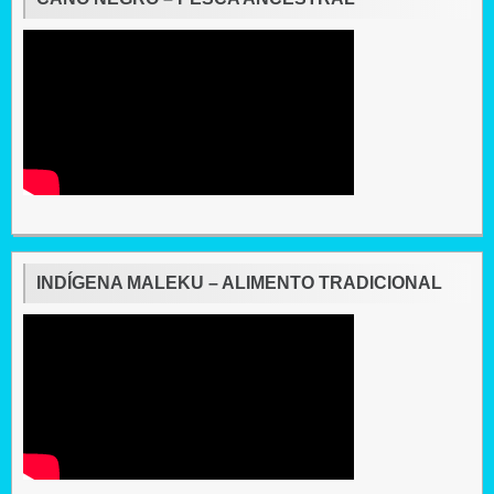
INDÍGENA MALEKU – ALIMENTO TRADICIONAL