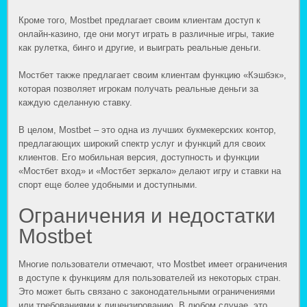
Кроме того, Mostbet предлагает своим клиентам доступ к
онлайн-казино, где они могут играть в различные игры, такие
как рулетка, бинго и другие, и выиграть реальные деньги.
Мостбет также предлагает своим клиентам функцию «Кэшбэк»,
которая позволяет игрокам получать реальные деньги за
каждую сделанную ставку.
В целом, Mostbet – это одна из лучших букмекерских контор,
предлагающих широкий спектр услуг и функций для своих
клиентов. Его мобильная версия, доступность и функции
«Мостбет вход» и «Мостбет зеркало» делают игру и ставки на
спорт еще более удобными и доступными.
Ограничения и недостатки
Mostbet
Многие пользователи отмечают, что Mostbet имеет ограничения
в доступе к функциям для пользователей из некоторых стран.
Это может быть связано с законодательными ограничениями
или требованиями к лицензированию. В любом случае, это