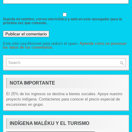
Guarda mi nombre, correo electrónico y web en este navegador para la
próxima vez que comente.
Este sitio usa Akismet para reducir el spam.
Aprende cómo se procesan
los datos de tus comentarios.
NOTA IMPORTANTE
El 25% de los ingresos se destina a bienes sociales. Apoye nuestro
proyecto indígena. Contáctenos para conocer el precio especial de
excursiones en grupo.
INDÍGENA MALÉKU Y EL TURISMO