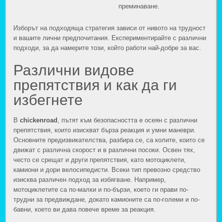
преминаване.
Изборът на подходяща стратегия зависи от нивото на трудност
и вашите лични предпочитания. Експериментирайте с различни
подходи, за да намерите този, който работи най-добре за вас.
Различни видове
препятствия и как да ги
избегнете
В
chickenroad
, пътят към безопасността е осеян с различни
препятствия, които изискват бърза реакция и умни маневри.
Основните предизвикателства, разбира се, са колите, които се
движат с различна скорост и в различни посоки. Освен тях,
често се срещат и други препятствия, като мотоциклети,
камиони и дори велосипедисти. Всеки тип превозно средство
изисква различен подход за избягване. Например,
мотоциклетите са по-малки и по-бързи, което ги прави по-
трудни за предвиждане, докато камионите са по-големи и по-
бавни, което ви дава повече време за реакция.