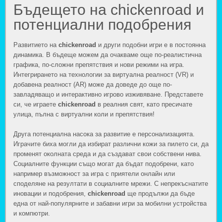
Бъдещето на chickenroad и
потенциални подобрения
Развитието на
chickenroad
и други подобни игри е в постоянна
динамика. В бъдеще можем да очакваме още по-реалистична
графика, по-сложни препятствия и нови режими на игра.
Интегрирането на технологии за виртуална реалност (VR) и
добавена реалност (AR) може да доведе до още по-
завладяващо и интерактивно игрово изживяване. Представете
си, че играете
chickenroad
в реалния свят, като пресичате
улица, пълна с виртуални коли и препятствия!
Друга потенциална насока за развитие е персонализацията.
Играчите биха могли да избират различни кожи за пилето си, да
променят околната среда и да създават свои собствени нива.
Социалните функции също могат да бъдат подобрени, като
например възможност за игра с приятели онлайн или
споделяне на резултати в социалните мрежи. С непрекъснатите
иновации и подобрения,
chickenroad
ще продължи да бъде
една от най-популярните и забавни игри за мобилни устройства
и компютри.