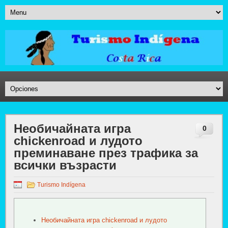
Необичайната игра
0
chickenroad и лудото
преминаване през трафика за
всички възрасти
Turismo Indígena
Необичайната игра chickenroad и лудото