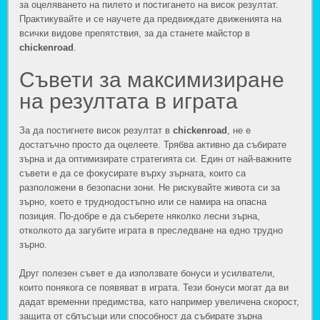
за оцеляването на пилето и постигането на висок резултат.
Практикувайте и се научете да предвиждате движенията на
всички видове препятствия, за да станете майстор в
chickenroad
.
Съвети за максимизиране
на резултата в играта
За да постигнете висок резултат в
chickenroad
, не е
достатъчно просто да оцелеете. Трябва активно да събирате
зърна и да оптимизирате стратегията си. Един от най-важните
съвети е да се фокусирате върху зърната, които са
разположени в безопасни зони. Не рискувайте живота си за
зърно, което е труднодостъпно или се намира на опасна
позиция. По-добре е да съберете няколко лесни зърна,
отколкото да загубите играта в преследване на едно трудно
зърно.
Друг полезен съвет е да използвате бонуси и усилватели,
които понякога се появяват в играта. Тези бонуси могат да ви
дадат временни предимства, като например увеличена скорост,
защита от сблъсъци или способност да събирате зърна