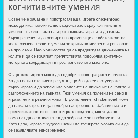
когнитивните умения
Освен че е забавна и пристрастяваща, играта
chickenroad
може да има положително въздействие върху когнитивните
умения. Бързият темп на играта изисква играчите да вземат
бързи решения и да реагират на променящи се обстоятелства,
което развива техните умения за критично мислене и решаване
на проблеми. Необходимостта да се предвиждат движенията на
колите и да се избягват препятствията подобрява зрително-
моторната координация и пространственото мислене.
Също така, играта може да подобри концентрацията и паметта.
За да постигнете висок резултат, трябва да се фокусирате
върху играта и да запомните моделите на движение на колите и
разположението на зърната. Тези умения са полезни не само в
играта, но и в реалния живот. В допълнение,
chickenroad
може
да намали стреса и да подобри настроението. Забавлението и
предизвикателството, което играта предлага, могат да ви
помогнат да се отпуснете и да забравите за проблемите си.
Като цяло, играта е чудесен начин да тренирате мозъка си и да
се забавлявате едновременно.