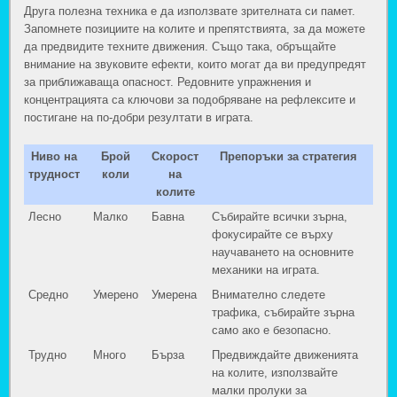
Друга полезна техника е да използвате зрителната си памет.
Запомнете позициите на колите и препятствията, за да можете
да предвидите техните движения. Също така, обръщайте
внимание на звуковите ефекти, които могат да ви предупредят
за приближаваща опасност. Редовните упражнения и
концентрацията са ключови за подобряване на рефлексите и
постигане на по-добри резултати в играта.
Ниво на
Брой
Скорост
Препоръки за стратегия
трудност
коли
на
колите
Лесно
Малко
Бавна
Събирайте всички зърна,
фокусирайте се върху
научаването на основните
механики на играта.
Средно
Умерено
Умерена
Внимателно следете
трафика, събирайте зърна
само ако е безопасно.
Трудно
Много
Бърза
Предвиждайте движенията
на колите, използвайте
малки пролуки за