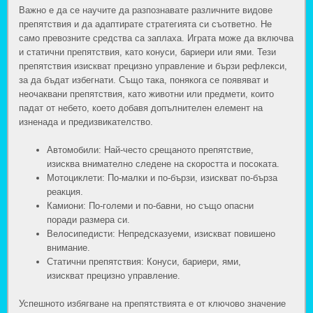
Важно е да се научите да разпознавате различните видове
препятствия и да адаптирате стратегията си съответно. Не
само превозните средства са заплаха. Играта може да включва
и статични препятствия, като конуси, бариери или ями. Тези
препятствия изискват прецизно управление и бързи рефлекси,
за да бъдат избегнати. Също така, понякога се появяват и
неочаквани препятствия, като животни или предмети, които
падат от небето, което добавя допълнителен елемент на
изненада и предизвикателство.
Автомобили: Най-често срещаното препятствие,
изисква внимателно следене на скоростта и посоката.
Мотоциклети: По-малки и по-бързи, изискват по-бърза
реакция.
Камиони: По-големи и по-бавни, но също опасни
поради размера си.
Велосипедисти: Непредсказуеми, изискват повишено
внимание.
Статични препятствия: Конуси, бариери, ями,
изискват прецизно управление.
Успешното избягване на препятствията е от ключово значение