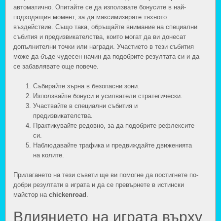
автоматично. Опитайте се да използвате бонусите в най-
подходящия момент, за да максимизирате тяхното
въздействие. Също така, обръщайте внимание на специални
събития и предизвикателства, които могат да ви донесат
допълнителни точки или награди. Участието в тези събития
може да бъде чудесен начин да подобрите резултата си и да
се забавлявате още повече.
Събирайте зърна в безопасни зони.
Използвайте бонуси и усилватели стратегически.
Участвайте в специални събития и
предизвикателства.
Практикувайте редовно, за да подобрите рефлексите
си.
Наблюдавайте трафика и предвиждайте движенията
на колите.
Прилагането на тези съвети ще ви помогне да постигнете по-
добри резултати в играта и да се превърнете в истински
майстор на
chickenroad
.
Влиянието на играта върху