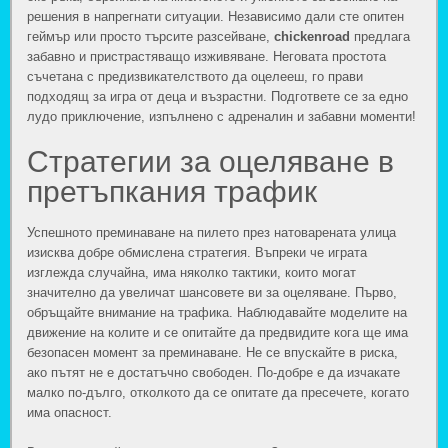
решения в напрегнати ситуации. Независимо дали сте опитен
геймър или просто търсите разсейване,
chickenroad
предлага
забавно и пристрастяващо изживяване. Неговата простота
съчетана с предизвикателството да оцелееш, го прави
подходящ за игра от деца и възрастни. Подгответе се за едно
лудо приключение, изпълнено с адреналин и забавни моменти!
Стратегии за оцеляване в
претъпкания трафик
Успешното преминаване на пилето през натоварената улица
изисква добре обмислена стратегия. Въпреки че играта
изглежда случайна, има няколко тактики, които могат
значително да увеличат шансовете ви за оцеляване. Първо,
обръщайте внимание на трафика. Наблюдавайте моделите на
движение на колите и се опитайте да предвидите кога ще има
безопасен момент за преминаване. Не се впускайте в риска,
ако пътят не е достатъчно свободен. По-добре е да изчакате
малко по-дълго, отколкото да се опитате да пресечете, когато
има опасност.