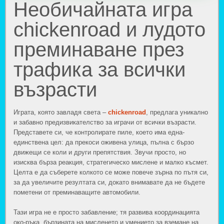
Необичайната игра
chickenroad и лудото
преминаване през
трафика за всички
възрасти
Играта, която завладя света –
chickenroad
, предлага уникално
и забавно предизвикателство за играчи от всички възрасти.
Представете си, че контролирате пиле, което има една-
единствена цел: да прекоси оживена улица, пълна с бързо
движещи се коли и други препятствия. Звучи просто, но
изисква бърза реакция, стратегическо мислене и малко късмет.
Целта е да съберете колкото се може повече зърна по пътя си,
за да увеличите резултата си, докато внимавате да не бъдете
пометени от преминаващите автомобили.
Тази игра не е просто забавление; тя развива координацията
око-ръка, бързината на мисленето и умението за вземане на