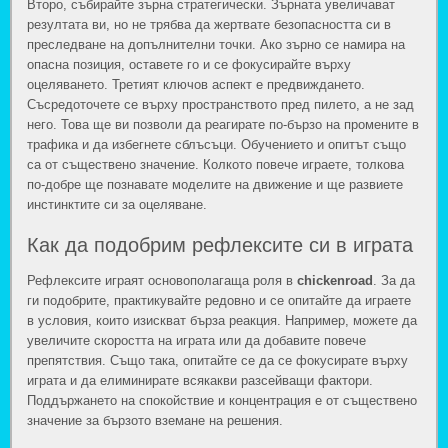
Второ, събирайте зърна стратегически. Зърната увеличават
резултата ви, но не трябва да жертвате безопасността си в
преследване на допълнителни точки. Ако зърно се намира на
опасна позиция, оставете го и се фокусирайте върху
оцеляването. Третият ключов аспект е предвиждането.
Съсредоточете се върху пространството пред пилето, а не зад
него. Това ще ви позволи да реагирате по-бързо на промените в
трафика и да избегнете сблъсъци. Обучението и опитът също
са от съществено значение. Колкото повече играете, толкова
по-добре ще познавате моделите на движение и ще развиете
инстинктите си за оцеляване.
Как да подобрим рефлексите си в играта
Рефлексите играят основополагаща роля в
chickenroad
. За да
ги подобрите, практикувайте редовно и се опитайте да играете
в условия, които изискват бърза реакция. Например, можете да
увеличите скоростта на играта или да добавите повече
препятствия. Също така, опитайте се да се фокусирате върху
играта и да елиминирате всякакви разсейващи фактори.
Поддържането на спокойствие и концентрация е от съществено
значение за бързото вземане на решения.