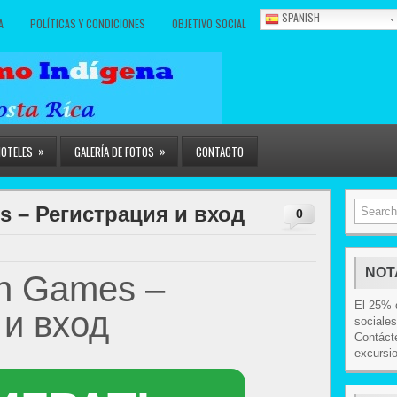
SPANISH
A
POLÍTICAS Y CONDICIONES
OBJETIVO SOCIAL
»
»
HOTELES
GALERÍA DE FOTOS
CONTACTO
s – Регистрация и вход
0
NOT
an Games –
El 25% d
 и вход
sociales
Contácte
excursi