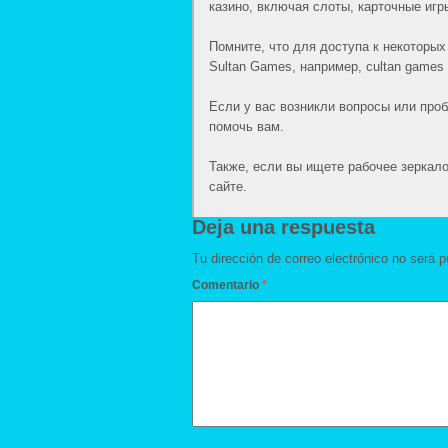
казино, включая слоты, карточные игр
Помните, что для доступа к некоторых
Sultan Games, например, сultan games
Если у вас возникли вопросы или про
помочь вам.
Также, если вы ищете рабочее зеркало
сайте.
Deja una respuesta
Tu dirección de correo electrónico no será p
Comentario
*