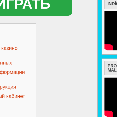
 ИГРАТЬ
IND
 казино
анных
PRO
MAL
нформации
трукция
ый кабинет