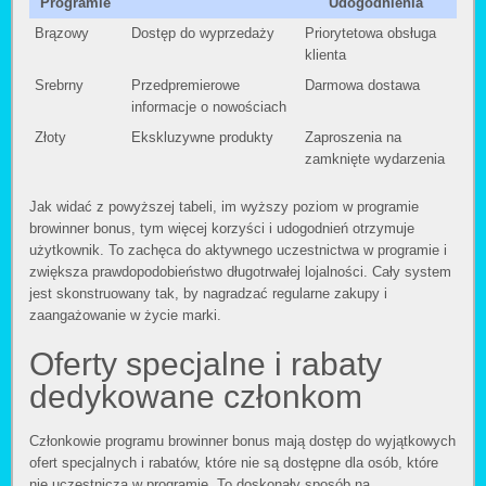
Programie
Udogodnienia
Brązowy
Dostęp do wyprzedaży
Priorytetowa obsługa
klienta
Srebrny
Przedpremierowe
Darmowa dostawa
informacje o nowościach
Złoty
Ekskluzywne produkty
Zaproszenia na
zamknięte wydarzenia
Jak widać z powyższej tabeli, im wyższy poziom w programie
browinner bonus, tym więcej korzyści i udogodnień otrzymuje
użytkownik. To zachęca do aktywnego uczestnictwa w programie i
zwiększa prawdopodobieństwo długotrwałej lojalności. Cały system
jest skonstruowany tak, by nagradzać regularne zakupy i
zaangażowanie w życie marki.
Oferty specjalne i rabaty
dedykowane członkom
Członkowie programu browinner bonus mają dostęp do wyjątkowych
ofert specjalnych i rabatów, które nie są dostępne dla osób, które
nie uczestniczą w programie. To doskonały sposób na