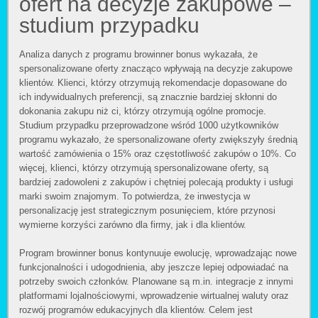
ofert na decyzje zakupowe –
studium przypadku
Analiza danych z programu browinner bonus wykazała, że
spersonalizowane oferty znacząco wpływają na decyzje zakupowe
klientów. Klienci, którzy otrzymują rekomendacje dopasowane do
ich indywidualnych preferencji, są znacznie bardziej skłonni do
dokonania zakupu niż ci, którzy otrzymują ogólne promocje.
Studium przypadku przeprowadzone wśród 1000 użytkowników
programu wykazało, że spersonalizowane oferty zwiększyły średnią
wartość zamówienia o 15% oraz częstotliwość zakupów o 10%. Co
więcej, klienci, którzy otrzymują spersonalizowane oferty, są
bardziej zadowoleni z zakupów i chętniej polecają produkty i usługi
marki swoim znajomym. To potwierdza, że inwestycja w
personalizację jest strategicznym posunięciem, które przynosi
wymierne korzyści zarówno dla firmy, jak i dla klientów.
Program browinner bonus kontynuuje ewolucję, wprowadzając nowe
funkcjonalności i udogodnienia, aby jeszcze lepiej odpowiadać na
potrzeby swoich członków. Planowane są m.in. integracje z innymi
platformami lojalnościowymi, wprowadzenie wirtualnej waluty oraz
rozwój programów edukacyjnych dla klientów. Celem jest