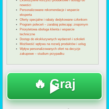
Ekskluzywne korzyści produktowe i dostęp do
nowości
Personalizowane rekomendacje i wsparcie
eksperta
Oferty specjalne i rabaty dedykowane członkom
Program poleceń – zarabiaj polecając znajomym
Priorytetowa obsługa klienta i wsparcie
techniczne
Dostęp do ekskluzywnych wydarzeń i szkoleń
Możliwość wpływu na rozwój produktów i usług
Wpływ personalizowanych ofert na decyzje
zakupowe – studium przypadku
🔥 Graj
▶️