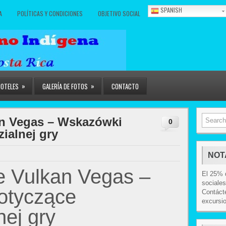
SPANISH
A
POLÍTICAS Y CONDICIONES
OBJETIVO SOCIAL
»
»
HOTELES
GALERÍA DE FOTOS
CONTACTO
an Vegas – Wskazówki
0
ialnej gry
NOT
e Vulkan Vegas –
El 25% d
sociales
otyczące
Contácte
excursi
ej gry