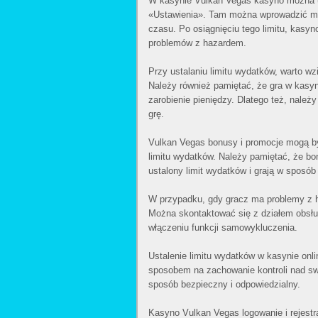
W kasynie Vulkan Vegas kasyno można us
«Ustawienia». Tam można wprowadzić m
czasu. Po osiągnięciu tego limitu, kasyn
problemów z hazardem.
Przy ustalaniu limitu wydatków, warto w
Należy również pamiętać, że gra w kasy
zarobienie pieniędzy. Dlatego też, należy
grę.
Vulkan Vegas bonusy i promocje mogą by
limitu wydatków. Należy pamiętać, że bo
ustalony limit wydatków i grają w sposób
W przypadku, gdy gracz ma problemy z h
Można skontaktować się z działem obsług
włączeniu funkcji samowykluczenia.
Ustalenie limitu wydatków w kasynie onl
sposobem na zachowanie kontroli nad sw
sposób bezpieczny i odpowiedzialny.
Kasyno Vulkan Vegas logowanie i rejestr