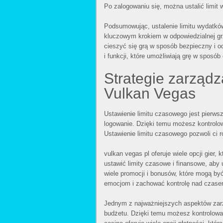
Po zalogowaniu się, można ustalić limit
Podsumowując, ustalenie limitu wydatków
kluczowym krokiem w odpowiedzialnej gr
cieszyć się grą w sposób bezpieczny i o
i funkcji, które umożliwiają grę w sposób
Strategie zarząd
Vulkan Vegas
Ustawienie limitu czasowego jest pierw
logowanie. Dzięki temu możesz kontrolo
Ustawienie limitu czasowego pozwoli ci 
vulkan vegas pl oferuje wiele opcji gier,
ustawić limity czasowe i finansowe, aby
wiele promocji i bonusów, które mogą być
emocjom i zachować kontrolę nad czasem
Jednym z najważniejszych aspektów zarz
budżetu. Dzięki temu możesz kontrolowa