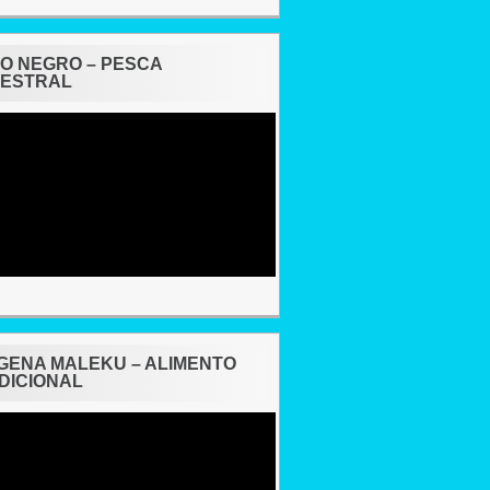
O NEGRO – PESCA
ESTRAL
ÍGENA MALEKU – ALIMENTO
DICIONAL