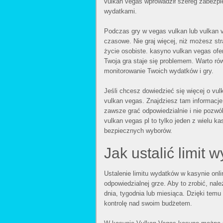
vulkan vegas wprowadził szereg zabezp
wydatkami.
Podczas gry w vegas vulkan lub vulkan ve
czasowe. Nie graj więcej, niż możesz str
życie osobiste. kasyno vulkan vegas ofe
Twoja gra staje się problemem. Warto ró
monitorowanie Twoich wydatków i gry.
Jeśli chcesz dowiedzieć się więcej o vul
vulkan vegas. Znajdziesz tam informacje
zawsze grać odpowiedzialnie i nie pozwó
vulkan vegas pl to tylko jeden z wielu kas
bezpiecznych wyborów.
Jak ustalić limit
Ustalenie limitu wydatków w kasynie onl
odpowiedzialnej grze. Aby to zrobić, na
dnia, tygodnia lub miesiąca. Dzięki te
kontrolę nad swoim budżetem.