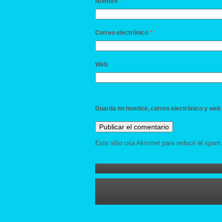
Nombre
*
Correo electrónico
*
Web
Guarda mi nombre, correo electrónico y web
Este sitio usa Akismet para reducir el spam