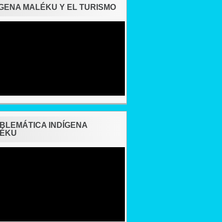
ÍGENA MALÉKU Y EL TURISMO
BLEMÁTICA INDÍGENA
ÉKU