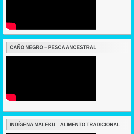
CAÑO NEGRO – PESCA ANCESTRAL
INDÍGENA MALEKU – ALIMENTO TRADICIONAL