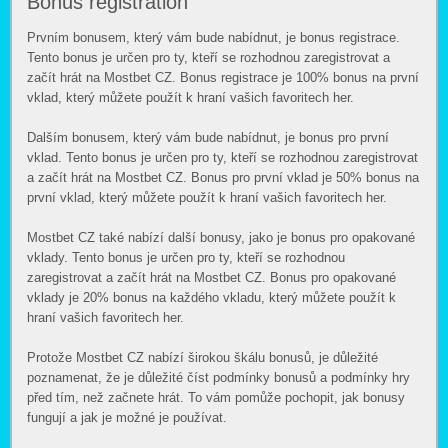
Bonus registration
Prvním bonusem, který vám bude nabídnut, je bonus registrace.
Tento bonus je určen pro ty, kteří se rozhodnou zaregistrovat a
začít hrát na Mostbet CZ. Bonus registrace je 100% bonus na první
vklad, který můžete použít k hraní vašich favoritech her.
Dalším bonusem, který vám bude nabídnut, je bonus pro první
vklad. Tento bonus je určen pro ty, kteří se rozhodnou zaregistrovat
a začít hrát na Mostbet CZ. Bonus pro první vklad je 50% bonus na
první vklad, který můžete použít k hraní vašich favoritech her.
Mostbet CZ také nabízí další bonusy, jako je bonus pro opakované
vklady. Tento bonus je určen pro ty, kteří se rozhodnou
zaregistrovat a začít hrát na Mostbet CZ. Bonus pro opakované
vklady je 20% bonus na každého vkladu, který můžete použít k
hraní vašich favoritech her.
Protože Mostbet CZ nabízí širokou škálu bonusů, je důležité
poznamenat, že je důležité číst podmínky bonusů a podmínky hry
před tím, než začnete hrát. To vám pomůže pochopit, jak bonusy
fungují a jak je možné je používat.