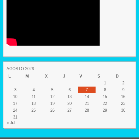
AGOSTO 2026
L
M
X
J
V
S
D
1
2
3
4
5
6
7
8
9
10
11
12
13
14
15
16
17
18
19
20
21
22
23
24
25
26
27
28
29
30
31
« Jul