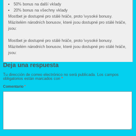
50% bonus na další vklady
20% bonus na všechny vklady
Mostbet je dostupné pro stálé hráče, proto \vysoké bonusy.
Mázitelém národních bonusov, které jsou dostupné pro stálé hráče,
jsou:
Mostbet je dostupné pro stálé hráče, proto \vysoké bonusy.
Mázitelém národních bonusov, které jsou dostupné pro stálé hráče,
jsou:
Deja una respuesta
Tu dirección de correo electrónico no será publicada.
Los campos
obligatorios están marcados con
*
Comentario
*