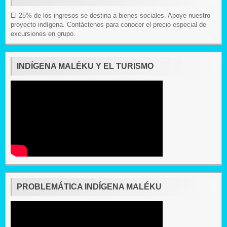
El 25% de los ingresos se destina a bienes sociales. Apoye nuestro
proyecto indígena. Contáctenos para conocer el precio especial de
excursiones en grupo.
INDÍGENA MALÉKU Y EL TURISMO
PROBLEMÁTICA INDÍGENA MALÉKU