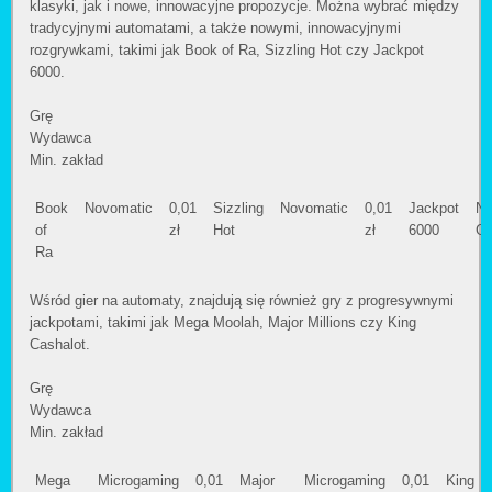
klasyki, jak i nowe, innowacyjne propozycje. Można wybrać między
tradycyjnymi automatami, a także nowymi, innowacyjnymi
rozgrywkami, takimi jak Book of Ra, Sizzling Hot czy Jackpot
6000.
Grę
Wydawca
Min. zakład
Book
Novomatic
0,01
Sizzling
Novomatic
0,01
Jackpot
Ne
of
zł
Hot
zł
6000
Ga
Ra
Wśród gier na automaty, znajdują się również gry z progresywnymi
jackpotami, takimi jak Mega Moolah, Major Millions czy King
Cashalot.
Grę
Wydawca
Min. zakład
Mega
Microgaming
0,01
Major
Microgaming
0,01
King