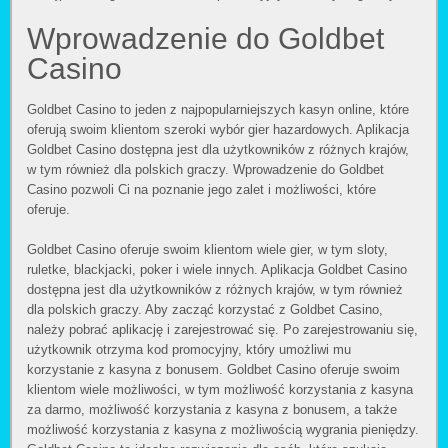
Wprowadzenie do Goldbet
Casino
Goldbet Casino to jeden z najpopularniejszych kasyn online, które
oferują swoim klientom szeroki wybór gier hazardowych. Aplikacja
Goldbet Casino dostępna jest dla użytkowników z różnych krajów,
w tym również dla polskich graczy. Wprowadzenie do Goldbet
Casino pozwoli Ci na poznanie jego zalet i możliwości, które
oferuje.
Goldbet Casino oferuje swoim klientom wiele gier, w tym sloty,
ruletke, blackjacki, poker i wiele innych. Aplikacja Goldbet Casino
dostępna jest dla użytkowników z różnych krajów, w tym również
dla polskich graczy. Aby zacząć korzystać z Goldbet Casino,
należy pobrać aplikację i zarejestrować się. Po zarejestrowaniu się,
użytkownik otrzyma kod promocyjny, który umożliwi mu
korzystanie z kasyna z bonusem. Goldbet Casino oferuje swoim
klientom wiele możliwości, w tym możliwość korzystania z kasyna
za darmo, możliwość korzystania z kasyna z bonusem, a także
możliwość korzystania z kasyna z możliwością wygrania pieniędzy.