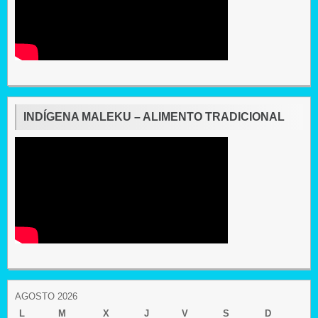
INDÍGENA MALEKU – ALIMENTO TRADICIONAL
AGOSTO 2026
L
M
X
J
V
S
D