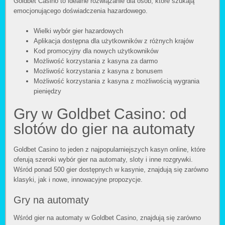
Goldbet Casino to idealne rozwiązanie dla osób, które szukają
emocjonującego doświadczenia hazardowego.
Wielki wybór gier hazardowych
Aplikacja dostępna dla użytkowników z różnych krajów
Kod promocyjny dla nowych użytkowników
Możliwość korzystania z kasyna za darmo
Możliwość korzystania z kasyna z bonusem
Możliwość korzystania z kasyna z możliwością wygrania
pieniędzy
Gry w Goldbet Casino: od
slotów do gier na automaty
Goldbet Casino to jeden z najpopularniejszych kasyn online, które
oferują szeroki wybór gier na automaty, sloty i inne rozgrywki.
Wśród ponad 500 gier dostępnych w kasynie, znajdują się zarówno
klasyki, jak i nowe, innowacyjne propozycje.
Gry na automaty
Wśród gier na automaty w Goldbet Casino, znajdują się zarówno