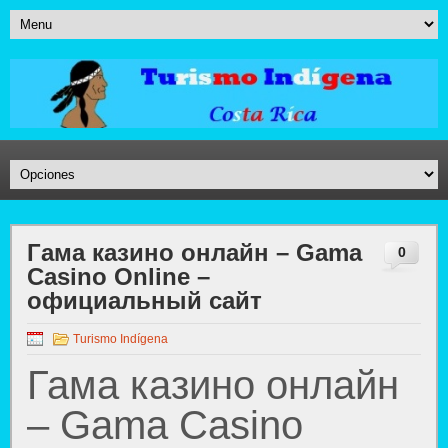
Гама казино онлайн – Gama
0
Casino Online –
официальный сайт
Turismo Indígena
Гама казино онлайн
– Gama Casino