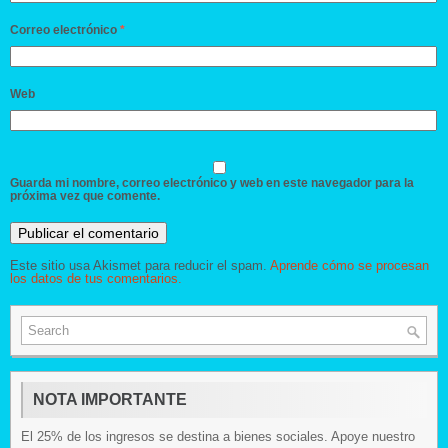
Correo electrónico
*
Web
Guarda mi nombre, correo electrónico y web en este navegador para la
próxima vez que comente.
Este sitio usa Akismet para reducir el spam.
Aprende cómo se procesan
los datos de tus comentarios.
NOTA IMPORTANTE
El 25% de los ingresos se destina a bienes sociales. Apoye nuestro