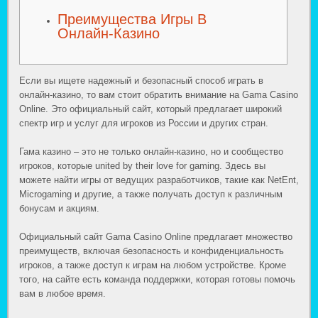
Преимущества Игры В
Онлайн-Казино
Если вы ищете надежный и безопасный способ играть в
онлайн-казино, то вам стоит обратить внимание на Gama Casino
Online. Это официальный сайт, который предлагает широкий
спектр игр и услуг для игроков из России и других стран.
Гама казино – это не только онлайн-казино, но и сообщество
игроков, которые united by their love for gaming. Здесь вы
можете найти игры от ведущих разработчиков, такие как NetEnt,
Microgaming и другие, а также получать доступ к различным
бонусам и акциям.
Официальный сайт Gama Casino Online предлагает множество
преимуществ, включая безопасность и конфиденциальность
игроков, а также доступ к играм на любом устройстве. Кроме
того, на сайте есть команда поддержки, которая готовы помочь
вам в любое время.