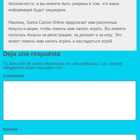
безопасности, и вы можете быть уверены в том, что ваша
информация будет защищена.
Наконец, Gama Casino Online предлагает вам различные
бонусы и акции, чтобы помочь вам начать играть. Вы можете
получать бонусы за регистрацию, за депозит и за игру. Это
может помочь вам начать играть и насладиться игрой.
Deja una respuesta
Tu dirección de correo electrónico no será publicada.
Los campos
obligatorios están marcados con
*
Comentario
*
Nombre
*