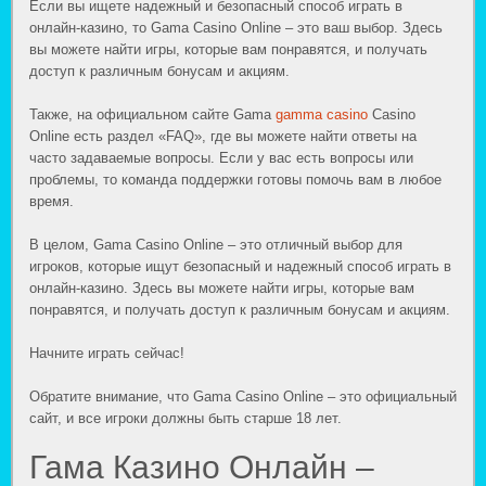
Если вы ищете надежный и безопасный способ играть в
онлайн-казино, то Gama Casino Online – это ваш выбор. Здесь
вы можете найти игры, которые вам понравятся, и получать
доступ к различным бонусам и акциям.
Также, на официальном сайте Gama
gamma casino
Casino
Online есть раздел «FAQ», где вы можете найти ответы на
часто задаваемые вопросы. Если у вас есть вопросы или
проблемы, то команда поддержки готовы помочь вам в любое
время.
В целом, Gama Casino Online – это отличный выбор для
игроков, которые ищут безопасный и надежный способ играть в
онлайн-казино. Здесь вы можете найти игры, которые вам
понравятся, и получать доступ к различным бонусам и акциям.
Начните играть сейчас!
Обратите внимание, что Gama Casino Online – это официальный
сайт, и все игроки должны быть старше 18 лет.
Гама Казино Онлайн –