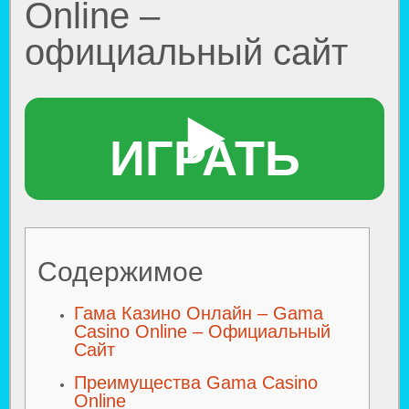
Online –
официальный сайт
▶️
ИГРАТЬ
Содержимое
Гама Казино Онлайн – Gama
Casino Online – Официальный
Сайт
Преимущества Gama Casino
Online