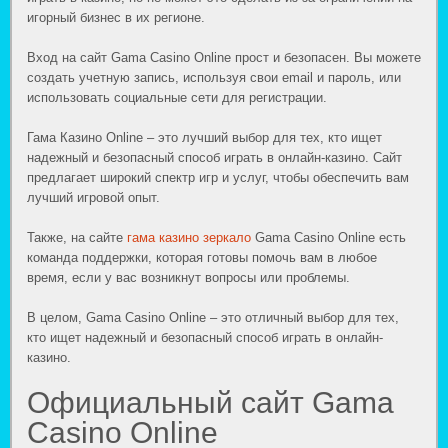
игорный бизнес в их регионе.
Вход на сайт Gama Casino Online прост и безопасен. Вы можете
создать учетную запись, используя свои email и пароль, или
использовать социальные сети для регистрации.
Гама Казино Online – это лучший выбор для тех, кто ищет
надежный и безопасный способ играть в онлайн-казино. Сайт
предлагает широкий спектр игр и услуг, чтобы обеспечить вам
лучший игровой опыт.
Также, на сайте
гама казино зеркало
Gama Casino Online есть
команда поддержки, которая готовы помочь вам в любое
время, если у вас возникнут вопросы или проблемы.
В целом, Gama Casino Online – это отличный выбор для тех,
кто ищет надежный и безопасный способ играть в онлайн-
казино.
Официальный сайт Gama
Casino Online