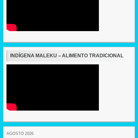
INDÍGENA MALEKU – ALIMENTO TRADICIONAL
AGOSTO 2026