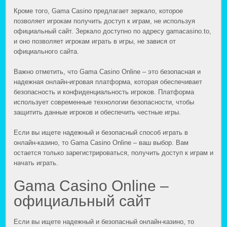
Кроме того, Gama Casino предлагает зеркало, которое
позволяет игрокам получить доступ к играм, не используя
официальный сайт. Зеркало доступно по адресу gamacasino.to,
и оно позволяет игрокам играть в игры, не завися от
официального сайта.
Важно отметить, что Gama Casino Online – это безопасная и
надежная онлайн-игровая платформа, которая обеспечивает
безопасность и конфиденциальность игроков. Платформа
использует современные технологии безопасности, чтобы
защитить данные игроков и обеспечить честные игры.
Если вы ищете надежный и безопасный способ играть в
онлайн-казино, то Gama Casino Online – ваш выбор. Вам
остается только зарегистрироваться, получить доступ к играм и
начать играть.
Gama Casino Online –
официальный сайт
Если вы ищете надежный и безопасный онлайн-казино, то