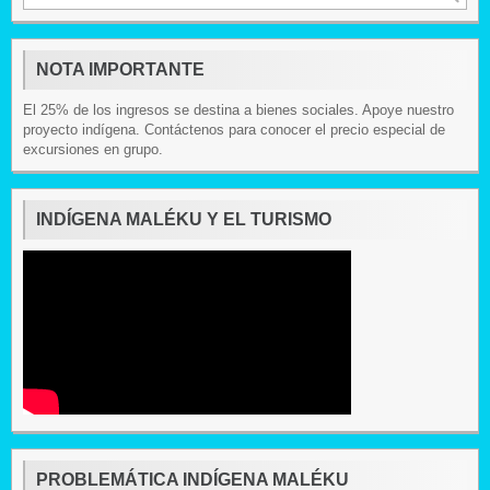
NOTA IMPORTANTE
El 25% de los ingresos se destina a bienes sociales. Apoye nuestro
proyecto indígena. Contáctenos para conocer el precio especial de
excursiones en grupo.
INDÍGENA MALÉKU Y EL TURISMO
PROBLEMÁTICA INDÍGENA MALÉKU