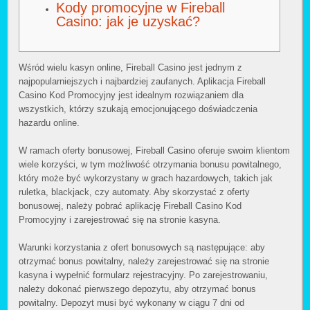
Kody promocyjne w Fireball
Casino: jak je uzyskać?
Wśród wielu kasyn online, Fireball Casino jest jednym z
najpopularniejszych i najbardziej zaufanych. Aplikacja Fireball
Casino Kod Promocyjny jest idealnym rozwiązaniem dla
wszystkich, którzy szukają emocjonującego doświadczenia
hazardu online.
W ramach oferty bonusowej, Fireball Casino oferuje swoim klientom
wiele korzyści, w tym możliwość otrzymania bonusu powitalnego,
który może być wykorzystany w grach hazardowych, takich jak
ruletka, blackjack, czy automaty. Aby skorzystać z oferty
bonusowej, należy pobrać aplikację Fireball Casino Kod
Promocyjny i zarejestrować się na stronie kasyna.
Warunki korzystania z ofert bonusowych są następujące: aby
otrzymać bonus powitalny, należy zarejestrować się na stronie
kasyna i wypełnić formularz rejestracyjny. Po zarejestrowaniu,
należy dokonać pierwszego depozytu, aby otrzymać bonus
powitalny. Depozyt musi być wykonany w ciągu 7 dni od