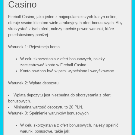
Casino
Fireball Casino, jako jeden z najpopularniejszych kasyn online,
oferuje swoim klientom wiele atrakcyjnych ofert bonusowych. Aby
skorzystać z tych ofert, należy spełnić pewne warunki, które
przedstawiamy poniżej.
Warunek 1: Rejestracja konta
W celu skorzystania z ofert bonusowych, należy
zarejestrować konto w Fireball Casino.
Konto powinno być w pełni wypełnione i weryfikowane.
Warunek 2: Wpłata depozytu
Wpłata depozytu jest niezbędna do skorzystania z ofert
bonusowych.
Minimalna wartość depozytu to 20 PLN.
Warunek 3: Spełnienie warunków bonusowych
W celu skorzystania z ofert bonusowych, należy spełnić
warunki bonusowe, takie jak: