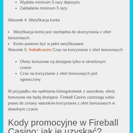
Wypłata minimum 5 razy depozytu.
Zakładanie minimum 5 razy.
Warunek 4: Weryfikacja konta
Weryfikacja konta jest niezbędna do skorzystania z ofert
bonusowych.
Konto powinno być w pełni weryfikowane.
Warunek 5:
fireballcasino
Czas na korzystanie z ofert bonusowych
Oferty bonusowe są dostępne tylko w określonym
czasie.
Czas na korzystanie z ofert bonusowych jest
ograniczony.
W przypadku nie spełnienia któregokolwiek z warunków, oferty
bonusowe nie będą dostępne. Fireball Casino zastrzega sobie
prawo do zmiany warunków korzystania z ofert bonusowych w
dowolnym czasie.
Kody promocyjne w Fireball
Casino: jak je uzyskać?