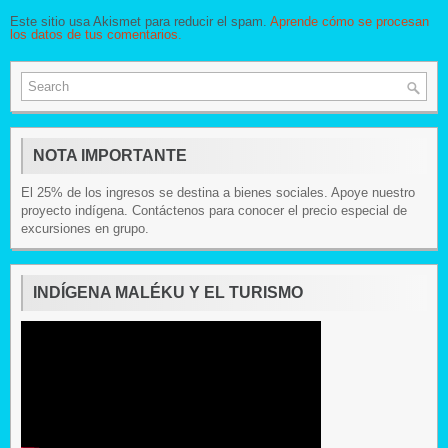
Este sitio usa Akismet para reducir el spam.
Aprende cómo se procesan
los datos de tus comentarios.
NOTA IMPORTANTE
El 25% de los ingresos se destina a bienes sociales. Apoye nuestro
proyecto indígena. Contáctenos para conocer el precio especial de
excursiones en grupo.
INDÍGENA MALÉKU Y EL TURISMO