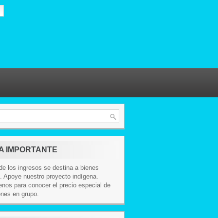
A IMPORTANTE
e los ingresos se destina a bienes
. Apoye nuestro proyecto indígena.
nos para conocer el precio especial de
ones en grupo.