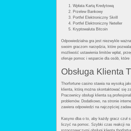
Wpłata Kartą Kredytową
Przelew Bankowy
Portfel Elektroniczny Skrill
Portfel Elektroniczny Neteller
Kryptowaluta Bitcoin
Odpowiedzialna gra jest niezwykle ważna.
swoim graczom narzędzia, które pozwalaj
możliwość ustawienia limitów wpłat, pr
oferuje pomoc i wsparcie dla osób, któr
Obsługa Klienta 
Thorfortune casino stawia na wysoką jak
klienta, którą można skontaktować się za
Pracownicy obsługi klienta są profesjona
problemów. Dodatkowo, na stronie intern
zawiera odpowiedzi na najczęściej zadaw
Kasyno dba o to, aby każdy gracz czuł s
liczyć na pomoc. Szybki czas reakcji na 
rozpoznawczymi obsługi klienta thorfortu