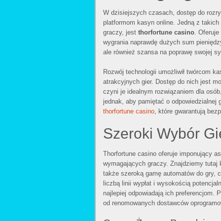
W dzisiejszych czasach, dostęp do rozryw
platformom kasyn online. Jedną z takich
graczy, jest
thorfortune casino
. Oferuje
wygrania naprawdę dużych sum pieniędzy. 
ale również szansa na poprawę swojej syt
Rozwój technologii umożliwił twórcom ka
atrakcyjnych gier. Dostęp do nich jest m
czyni je idealnym rozwiązaniem dla osób
jednak, aby pamiętać o odpowiedzialnej g
thorfortune casino
, które gwarantują bez
Szeroki Wybór Gi
Thorfortune casino oferuje imponujący as
wymagających graczy. Znajdziemy tutaj kl
także szeroką gamę automatów do gry, c
liczbą linii wypłat i wysokością potencj
najlepiej odpowiadają ich preferencjom. P
od renomowanych dostawców oprogramowa