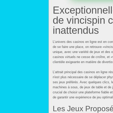
Exceptionnel
de vincispin 
inattendus
L'univers des casinos en ligne est en con
de se faire une place, on retrouve «vinc
unique, avec une variété de jeux et des 
casinos virtuels ne cesse de croître, et 
clientèle exigeante en matière de diverti
L’attrait principal des casinos en ligne rés
n'est plus nécessaire de se déplacer phy
ses jeux préférés. Avec quelques clics, 
machines à sous, de jeux de table et de jeu
crucial de choisir une plateforme fiable e
de garantir une expérience de jeu optimal
Les Jeux Proposés