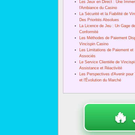
Les Jeux en Direct : Une Immer
l'Ambiance du Casino
La Sécurité et la Fiabilité de Vi
Des Priorités Absolues
La Licence de Jeu : Un Gage de 
Conformité
Les Méthodes de Paiement Disp
Vincispin Casino
Les Limitations de Paiement et 
Associés
Le Service Clientèle de Vincisp
Assistance et Réactivité
Les Perspectives d'Avenir pour
et l'Évolution du Marché
🔥 