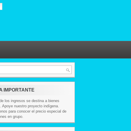
A IMPORTANTE
e los ingresos se destina a bienes
. Apoye nuestro proyecto indígena.
nos para conocer el precio especial de
ones en grupo.