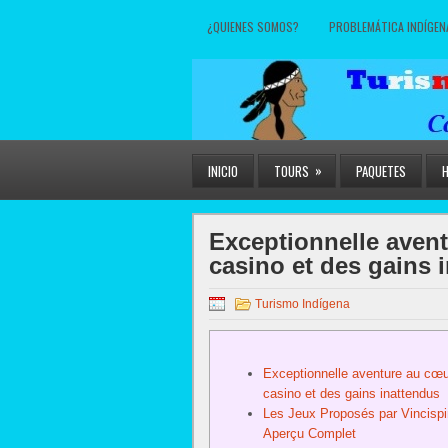
¿QUIENES SOMOS?
PROBLEMÁTICA INDÍGEN
»
INICIO
TOURS
PAQUETES
Exceptionnelle avent
casino et des gains 
Turismo Indígena
Exceptionnelle aventure au cœu
casino et des gains inattendus
Les Jeux Proposés par Vincispi
Aperçu Complet