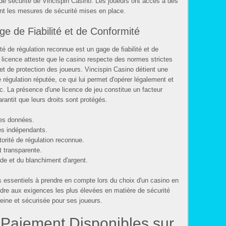
 de sécurité de Vincispin Casino. Les joueurs ont accès à des
ant les mesures de sécurité mises en place.
e de Fiabilité et de Conformité
té de régulation reconnue est un gage de fiabilité et de
 licence atteste que le casino respecte des normes strictes
 et de protection des joueurs. Vincispin Casino détient une
e régulation réputée, ce qui lui permet d'opérer légalement et
c. La présence d'une licence de jeu constitue un facteur
arantit que leurs droits sont protégés.
des données.
es indépendants.
torité de régulation reconnue.
et transparente.
de et du blanchiment d'argent.
cts essentiels à prendre en compte lors du choix d'un casino en
ndre aux exigences les plus élevées en matière de sécurité
reine et sécurisée pour ses joueurs.
Paiement Disponibles sur