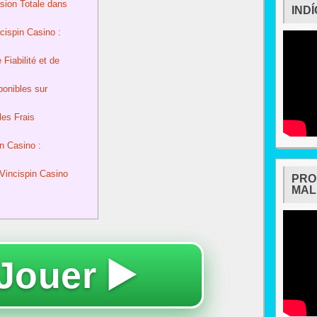
sion Totale dans
IND
ncispin Casino :
Fiabilité et de
onibles sur
les Frais
in Casino :
 Vincispin Casino
PRO
MAL
Jouer ▶️