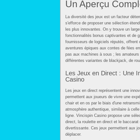
Un Aperçu Compl
La diversité des jeux est un facteur déterm
s'efforce de proposer une sélection éten
les plus innovantes. On y trouve un larg
fonctionnalités bonus captivantes et de
fournisseurs de logiciels réputés, offrent
aventures épiques aux contes de fées en p
pas aux machines à sous ; les amateurs 
différentes variantes de blackjack, de rou
Les Jeux en Direct : Une 
Casino
Les jeux en direct représentent une innov
permettent aux joueurs de vivre une expé
chair et en os par le biais d'une retransm
atmosphère authentique, similaire à celle 
ligne. Vincispin Casino propose une sélec
direct, la roulette en direct et le baccarat
divertissante. Ces jeux permettent aux jou
déplacer.