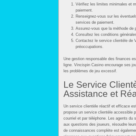
Vérifiez les limites minimales et
paiement.
Renseignez-vous sur les éventuels 
services de paiement.
Assurez-vous que la méthode de pa
Consultez les conditions générale
Contactez le service clientèle de
préoccupations.
Une gestion responsable des finances est 
ligne. Vincispin Casino encourage ses joue
les problèmes de jeu excessif.
Le Service Client
Assistance et Réa
Un service clientèle réactif et efficace e
propose un service clientèle accessible p
courriel et par téléphone. Les agents du 
aux questions des joueurs, résoudre leu
de connaissances complète est également 