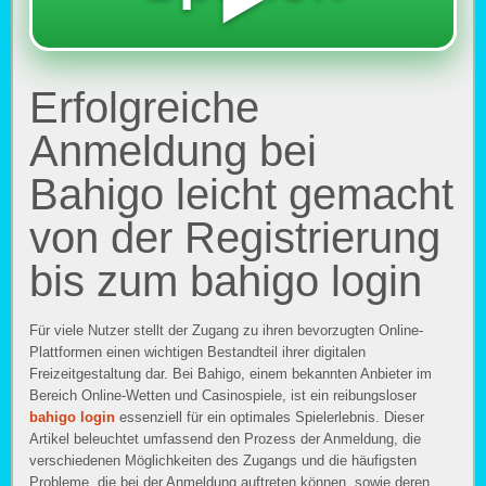
Erfolgreiche
Anmeldung bei
Bahigo leicht gemacht
von der Registrierung
bis zum bahigo login
Für viele Nutzer stellt der Zugang zu ihren bevorzugten Online-
Plattformen einen wichtigen Bestandteil ihrer digitalen
Freizeitgestaltung dar. Bei Bahigo, einem bekannten Anbieter im
Bereich Online-Wetten und Casinospiele, ist ein reibungsloser
bahigo login
essenziell für ein optimales Spielerlebnis. Dieser
Artikel beleuchtet umfassend den Prozess der Anmeldung, die
verschiedenen Möglichkeiten des Zugangs und die häufigsten
Probleme, die bei der Anmeldung auftreten können, sowie deren