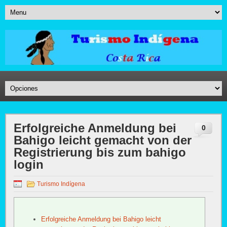
Erfolgreiche Anmeldung bei
0
Bahigo leicht gemacht von der
Registrierung bis zum bahigo
login
Turismo Indígena
Erfolgreiche Anmeldung bei Bahigo leicht