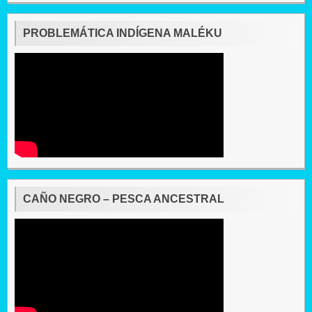
PROBLEMÁTICA INDÍGENA MALÉKU
CAÑO NEGRO – PESCA ANCESTRAL