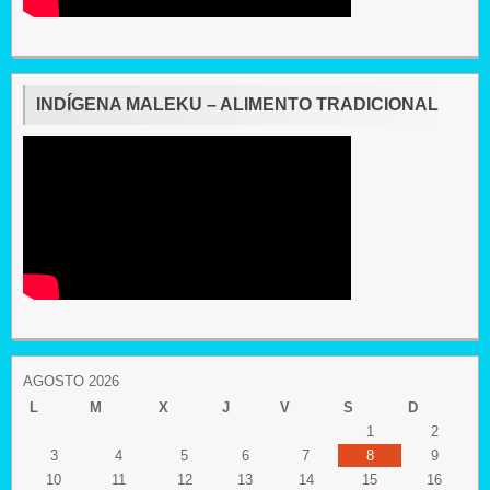
INDÍGENA MALEKU – ALIMENTO TRADICIONAL
AGOSTO 2026
L
M
X
J
V
S
D
1
2
3
4
5
6
7
8
9
10
11
12
13
14
15
16