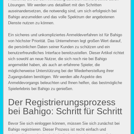
Lösungen. Wir werden uns detailliert mit den Schritten
auseinandersetzen, die notwendig sind, um sich erfolgreich bei
Bahigo anzumelden und das volle Spektrum der angebotenen
Dienste nutzen zu können.
Ein sicheres und unkompliziertes Anmeldeverfahren ist für Bahigo
von höchster Priorität. Das Unternehmen legt großen Wert darauf,
die persönlichen Daten seiner Kunden zu schützen und ein
benutzerfreundliches Interface bereitzustellen. Dieser Artikel richtet
sich sowohl an neue Nutzer, die sich noch nie bei Bahigo
angemeldet haben, als auch an erfahrene Spieler, die
möglicherweise Unterstützung bei der Wiederherstellung ihrer
Zugangsdaten benötigen. Wir werden alle Aspekte des
Anmeldevorgangs beleuchten und Ihnen helfen, das bestmögliche
Spielerlebnis bei Bahigo zu genießen.
Der Registrierungsprozess
bei Bahigo: Schritt für Schritt
Bevor Sie sich einloggen können, müssen Sie sich zunächst bei
Bahigo registrieren. Dieser Prozess ist recht einfach und