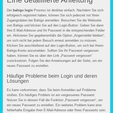
Der
bahigo login
Prozess ist denkbar einfach. Nachdem Sie sich
erfolgreich registriert haben, können Sie sich jederzeit mit Ihren
Zugangsdaten bei Bahigo anmelden. Besuchen Sie die Webseite
von Bahigo und klicken Sie auf den Login-Button. Geben Sie dann
Ihre E-Mail-Adresse und Ihr Passwort in die entsprechenden Felder
ein. Aktivieren Sie gegebenenfalls die Option „Angemeldet bleiben“,
um sich nicht bei jedem Besuch erneut anmelden zu müssen.
Klicken Sie anschließend auf den Login-Button, um sich bei Ihrem
Bahigo-Konto anzumelden. Sollten Sie Ihr Passwort vergessen
haben, können Sie es über den Link „Passwort vergessen“
zurücksetzen. Folgen Sie den Anweisungen auf der Seite, um ein
neues Passwort zu erstellen.
Häufige Probleme beim Login und deren
Lösungen
Es kann vorkommen, dass Sie beim Anmelden auf Probleme
stoßen. Ein häufiges Problem ist ein vergessenes Passwort.
Nutzen Sie in diesem Fall die Funktion „Passwort vergessen“, um
ein neues Passwort zu erstellen. Ein weiteres Problem kann eine
fehlerhafte Eingabe Ihrer E-Mail-Adresse oder Ihres Passworts sein.