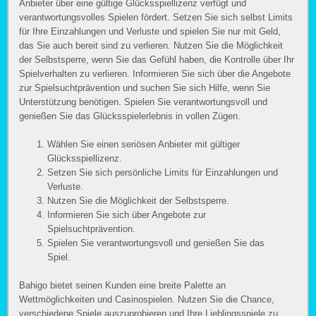
Anbieter über eine gültige Glücksspiellizenz verfügt und
verantwortungsvolles Spielen fördert. Setzen Sie sich selbst Limits
für Ihre Einzahlungen und Verluste und spielen Sie nur mit Geld,
das Sie auch bereit sind zu verlieren. Nutzen Sie die Möglichkeit
der Selbstsperre, wenn Sie das Gefühl haben, die Kontrolle über Ihr
Spielverhalten zu verlieren. Informieren Sie sich über die Angebote
zur Spielsuchtprävention und suchen Sie sich Hilfe, wenn Sie
Unterstützung benötigen. Spielen Sie verantwortungsvoll und
genießen Sie das Glücksspielerlebnis in vollen Zügen.
Wählen Sie einen seriösen Anbieter mit gültiger
Glücksspiellizenz.
Setzen Sie sich persönliche Limits für Einzahlungen und
Verluste.
Nutzen Sie die Möglichkeit der Selbstsperre.
Informieren Sie sich über Angebote zur
Spielsuchtprävention.
Spielen Sie verantwortungsvoll und genießen Sie das
Spiel.
Bahigo bietet seinen Kunden eine breite Palette an
Wettmöglichkeiten und Casinospielen. Nutzen Sie die Chance,
verschiedene Spiele auszuprobieren und Ihre Lieblingsspiele zu