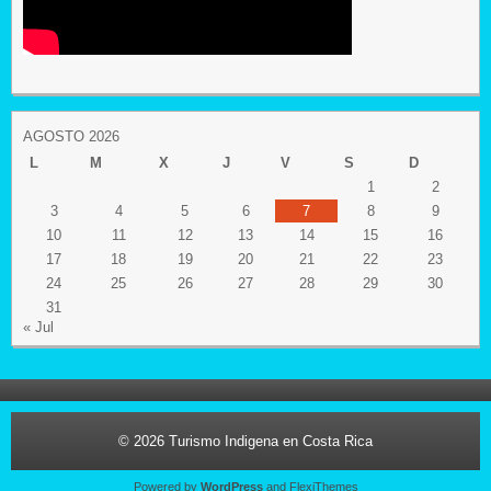
AGOSTO 2026
L
M
X
J
V
S
D
1
2
3
4
5
6
7
8
9
10
11
12
13
14
15
16
17
18
19
20
21
22
23
24
25
26
27
28
29
30
31
« Jul
© 2026
Turismo Indigena en Costa Rica
Powered by
WordPress
and
FlexiThemes