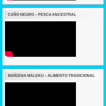
CAÑO NEGRO – PESCA ANCESTRAL
INDÍGENA MALEKU – ALIMENTO TRADICIONAL