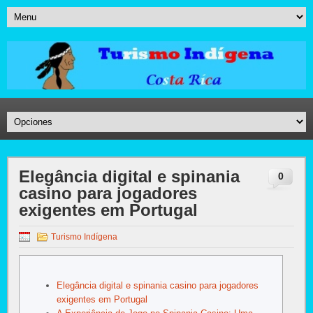
Elegância digital e spinania
0
casino para jogadores
exigentes em Portugal
Turismo Indígena
Elegância digital e spinania casino para jogadores
exigentes em Portugal