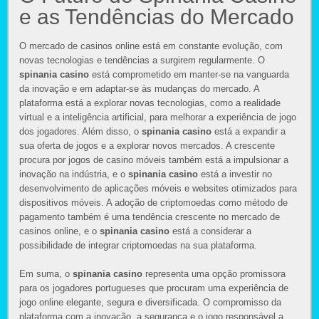
e as Tendências do Mercado
O mercado de casinos online está em constante evolução, com
novas tecnologias e tendências a surgirem regularmente. O
spinania casino
está comprometido em manter-se na vanguarda
da inovação e em adaptar-se às mudanças do mercado. A
plataforma está a explorar novas tecnologias, como a realidade
virtual e a inteligência artificial, para melhorar a experiência de jogo
dos jogadores. Além disso, o
spinania casino
está a expandir a
sua oferta de jogos e a explorar novos mercados. A crescente
procura por jogos de casino móveis também está a impulsionar a
inovação na indústria, e o
spinania casino
está a investir no
desenvolvimento de aplicações móveis e websites otimizados para
dispositivos móveis. A adoção de criptomoedas como método de
pagamento também é uma tendência crescente no mercado de
casinos online, e o
spinania casino
está a considerar a
possibilidade de integrar criptomoedas na sua plataforma.
Em suma, o
spinania casino
representa uma opção promissora
para os jogadores portugueses que procuram uma experiência de
jogo online elegante, segura e diversificada. O compromisso da
plataforma com a inovação, a segurança e o jogo responsável a