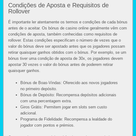
Condições de Aposta e Requisitos de
Rollover
É importante ler atentamente os termos e condições de cada bónus
antes de o aceitar. Os bónus de casino online geralmente vêm com
condições de aposta, também conhecidas como requisitos de
rollover. Estas condições especificam o número de vezes que o
valor do bónus deve ser apostado antes que os jogadores possam
retirar quaisquer ganhos obtidos com o bónus. Por exemplo, se um
bónus tiver uma condição de aposta de 30x, os jogadores devem
apostar 30 vezes o valor do bónus antes de poderem retirar
quaisquer ganhos.
Bónus de Boas-Vindas: Oferecido aos novos jogadores
no primeiro depósito.
Bónus de Depósito: Recompensa depósitos adicionais
com uma percentagem extra.
Giros Grátis: Permitem jogar em slots sem custo
adicional.
Programa de Fidelidade: Recompensa a lealdade do
jogador com pontos e prémios.