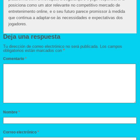
posiciona como um ator relevante no competitivo mercado de
entretenimento online, e o seu futuro parece promissor à medida
que continua a adaptar-se às necessidades e expectativas dos
jogadores.
Deja una respuesta
Tu dirección de correo electrónico no será publicada.
Los campos
obligatorios están marcados con
*
Comentario
*
Nombre
*
Correo electrónico
*