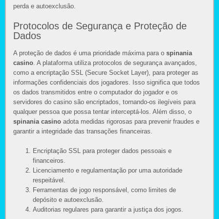
perda e autoexclusão.
Protocolos de Segurança e Proteção de
Dados
A proteção de dados é uma prioridade máxima para o
spinania
casino
. A plataforma utiliza protocolos de segurança avançados,
como a encriptação SSL (Secure Socket Layer), para proteger as
informações confidenciais dos jogadores. Isso significa que todos
os dados transmitidos entre o computador do jogador e os
servidores do casino são encriptados, tornando-os ilegíveis para
qualquer pessoa que possa tentar interceptá-los. Além disso, o
spinania casino
adota medidas rigorosas para prevenir fraudes e
garantir a integridade das transações financeiras.
Encriptação SSL para proteger dados pessoais e
financeiros.
Licenciamento e regulamentação por uma autoridade
respeitável.
Ferramentas de jogo responsável, como limites de
depósito e autoexclusão.
Auditorias regulares para garantir a justiça dos jogos.