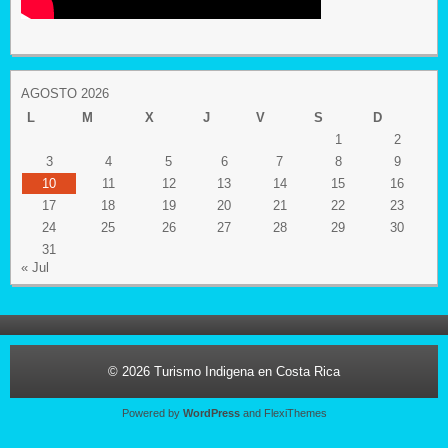
AGOSTO 2026
L
M
X
J
V
S
D
1
2
3
4
5
6
7
8
9
10
11
12
13
14
15
16
17
18
19
20
21
22
23
24
25
26
27
28
29
30
31
« Jul
© 2026
Turismo Indigena en Costa Rica
Powered by
WordPress
and
FlexiThemes