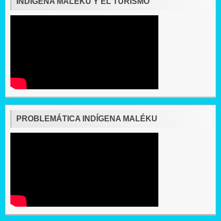
INDÍGENA MALÉKU Y EL TURISMO
PROBLEMÁTICA INDÍGENA MALÉKU