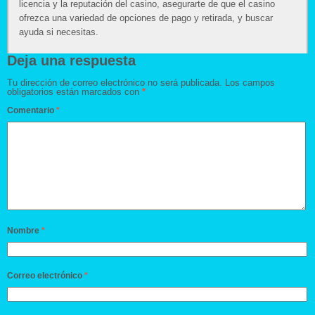
licencia y la reputación del casino, asegurarte de que el casino
ofrezca una variedad de opciones de pago y retirada, y buscar
ayuda si necesitas.
Deja una respuesta
Tu dirección de correo electrónico no será publicada.
Los campos
obligatorios están marcados con
*
Comentario
*
Nombre
*
Correo electrónico
*