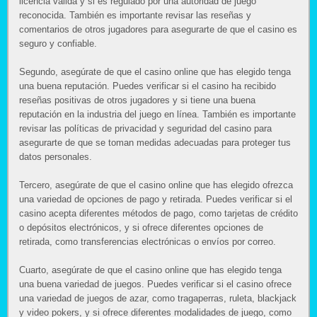
licencia válida y si es regulado por una autoridad de juego
reconocida. También es importante revisar las reseñas y
comentarios de otros jugadores para asegurarte de que el casino es
seguro y confiable.
Segundo, asegúrate de que el casino online que has elegido tenga
una buena reputación. Puedes verificar si el casino ha recibido
reseñas positivas de otros jugadores y si tiene una buena
reputación en la industria del juego en línea. También es importante
revisar las políticas de privacidad y seguridad del casino para
asegurarte de que se toman medidas adecuadas para proteger tus
datos personales.
Tercero, asegúrate de que el casino online que has elegido ofrezca
una variedad de opciones de pago y retirada. Puedes verificar si el
casino acepta diferentes métodos de pago, como tarjetas de crédito
o depósitos electrónicos, y si ofrece diferentes opciones de
retirada, como transferencias electrónicas o envíos por correo.
Cuarto, asegúrate de que el casino online que has elegido tenga
una buena variedad de juegos. Puedes verificar si el casino ofrece
una variedad de juegos de azar, como tragaperras, ruleta, blackjack
y video pokers, y si ofrece diferentes modalidades de juego, como