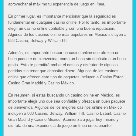
aprovechar al máximo tu experiencia de juego en línea.
En primer lugar, es importante mencionar que la seguridad es
fundamental en cualquier casino online. Por lo tanto, es importante
elegir un casino online confiable y con una buena reputación.
Algunos de los casinos online más populares en México incluyen a
888 Casino, Betway y William Hill.
Además, es importante buscar un casino online que ofrezca un
buen paquete de bienvenida, como un bono sin depósito o un bono
gratis. Esto te permitirá probar el casino y disfrutar de algunas
partidas sin tener que depositar dinero. Algunos de los casinos
online que ofrecen este tipo de paquetes incluyen a Casino Estoril,
Casino Gran Madrid y Casino México.
En resumen, si estás buscando un casino online en México, es
importante elegir uno que sea confiable y ofrezca un buen paquete
de bienvenida. Algunos de los mejores casinos online en México
incluyen a 888 Casino, Betway, William Hill, Casino Estoril, Casino
Gran Madrid y Casino México. ¡Comienza a jugar hoy mismo y
disfruta de una experiencia de juego en línea emocionante!