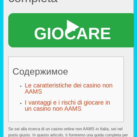
▶️
GIOCARE
Содержимое
Le caratteristiche dei casino non
AAMS
I vantaggi e i rischi di giocare in
un casino non AAMS
Se sei alla ricerca di un casino online non AAMS in Italia, sei nel
posto giusto. In questo articolo, ti forniremo una guida completa per