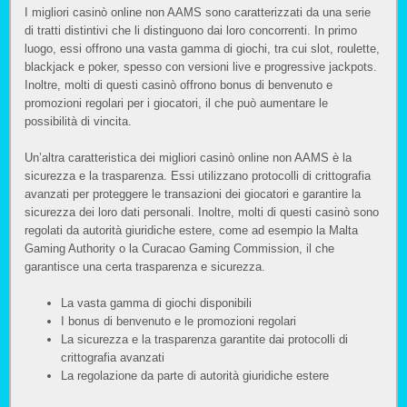
I migliori casinò online non AAMS sono caratterizzati da una serie
di tratti distintivi che li distinguono dai loro concorrenti. In primo
luogo, essi offrono una vasta gamma di giochi, tra cui slot, roulette,
blackjack e poker, spesso con versioni live e progressive jackpots.
Inoltre, molti di questi casinò offrono bonus di benvenuto e
promozioni regolari per i giocatori, il che può aumentare le
possibilità di vincita.
Un’altra caratteristica dei migliori casinò online non AAMS è la
sicurezza e la trasparenza. Essi utilizzano protocolli di crittografia
avanzati per proteggere le transazioni dei giocatori e garantire la
sicurezza dei loro dati personali. Inoltre, molti di questi casinò sono
regolati da autorità giuridiche estere, come ad esempio la Malta
Gaming Authority o la Curacao Gaming Commission, il che
garantisce una certa trasparenza e sicurezza.
La vasta gamma di giochi disponibili
I bonus di benvenuto e le promozioni regolari
La sicurezza e la trasparenza garantite dai protocolli di
crittografia avanzati
La regolazione da parte di autorità giuridiche estere