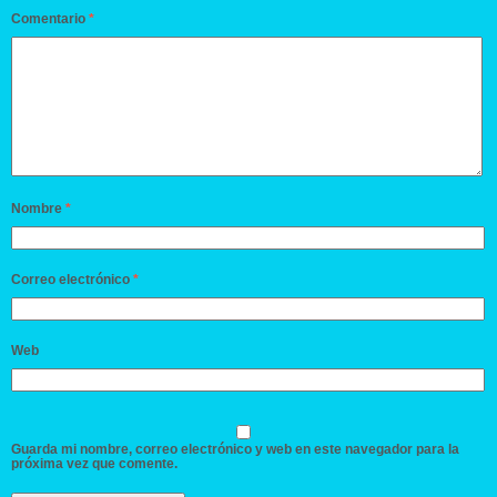
Comentario
*
Nombre
*
Correo electrónico
*
Web
Guarda mi nombre, correo electrónico y web en este navegador para la
próxima vez que comente.