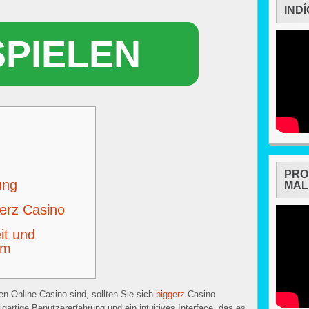
IND
 SPIELEN
PRO
ung
MAL
gerz Casino
it und
rm
 Online-Casino sind, sollten Sie sich
biggerz
Casino
igartige Benutzererfahrung und ein intuitives Interface, das es