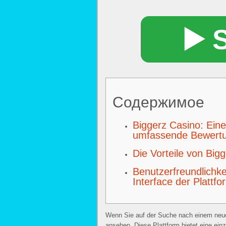
▶️
Содержимое
Biggerz Casino: Eine
umfassende Bewert
Die Vorteile von Big
Benutzerfreundlichke
Interface der Plattfo
Wenn Sie auf der Suche nach einem neuen
ansehen. Diese Plattform bietet eine einz