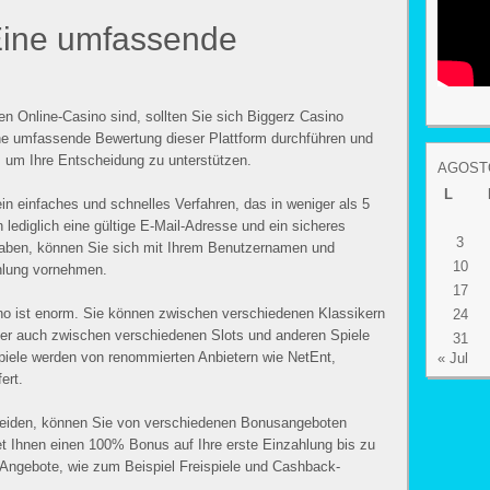
Eine umfassende
 Online-Casino sind, sollten Sie sich Biggerz Casino
ine umfassende Bewertung dieser Plattform durchführen und
n, um Ihre Entscheidung zu unterstützen.
AGOSTO
L
ein einfaches und schnelles Verfahren, das in weniger als 5
 lediglich eine gültige E-Mail-Adresse und ein sicheres
3
haben, können Sie sich mit Ihrem Benutzernamen und
10
hlung vornehmen.
17
no ist enorm. Sie können zwischen verschiedenen Klassikern
24
ber auch zwischen verschiedenen Slots und anderen Spiele
31
piele werden von renommierten Anbietern wie NetEnt,
« Jul
ert.
heiden, können Sie von verschiedenen Bonusangeboten
et Ihnen einen 100% Bonus auf Ihre erste Einzahlung bis zu
e Angebote, wie zum Beispiel Freispiele und Cashback-