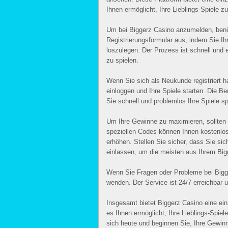
Ihnen ermöglicht, Ihre Lieblings-Spiele 
Um bei Biggerz Casino anzumelden, benöti
Registrierungsformular aus, indem Sie Ih
loszulegen. Der Prozess ist schnell und 
zu spielen.
Wenn Sie sich als Neukunde registriert 
einloggen und Ihre Spiele starten. Die Be
Sie schnell und problemlos Ihre Spiele s
Um Ihre Gewinne zu maximieren, sollten
speziellen Codes können Ihnen kostenlos
erhöhen. Stellen Sie sicher, dass Sie si
einlassen, um die meisten aus Ihrem Bi
Wenn Sie Fragen oder Probleme bei Bigg
wenden. Der Service ist 24/7 erreichbar 
Insgesamt bietet Biggerz Casino eine einz
es Ihnen ermöglicht, Ihre Lieblings-Spie
sich heute und beginnen Sie, Ihre Gewi