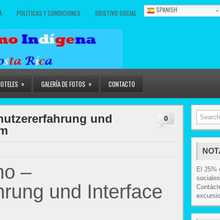
SPANISH
A
POLÍTICAS Y CONDICIONES
OBJETIVO SOCIAL
»
»
HOTELES
GALERÍA DE FOTOS
CONTACTO
nutzererfahrung und
0
rm
NOT
no –
El 25% d
sociales
hrung und Interface
Contácte
excursi