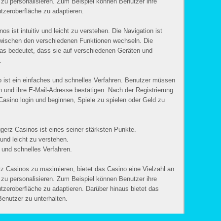
 zu personalisieren. Zum Beispiel können Benutzer ihre
zeroberfläche zu adaptieren.
s ist intuitiv und leicht zu verstehen. Die Navigation ist
zwischen den verschiedenen Funktionen wechseln. Die
was bedeutet, dass sie auf verschiedenen Geräten und
.
o ist ein einfaches und schnelles Verfahren. Benutzer müssen
en und ihre E-Mail-Adresse bestätigen. Nach der Registrierung
asino login und beginnen, Spiele zu spielen oder Geld zu
ggerz Casinos ist eines seiner stärksten Punkte.
 und leicht zu verstehen.
s und schnelles Verfahren.
rz Casinos zu maximieren, bietet das Casino eine Vielzahl an
 zu personalisieren. Zum Beispiel können Benutzer ihre
zeroberfläche zu adaptieren. Darüber hinaus bietet das
Benutzer zu unterhalten.