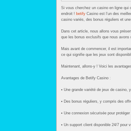
Si vous cherchez un casino en ligne qui 
endroit !
betify
Casino est l’un des meille
casino variés, des bonus réguliers et un
Dans cet article, nous allons vous présen
que les bonus exclusifs que nous avons 
Mais avant de commencer, il est importan
ce qui signifie que les jeux sont disponi
Maintenant, allons-y ! Voici les avantage
Avantages de Betify Casino :
• Une grande variété de jeux de casino, y
• Des bonus réguliers, y compris des off
• Une connexion sécurisée pour protéger
• Un support client disponible 24/7 pour 