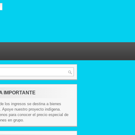
A IMPORTANTE
e los ingresos se destina a bienes
. Apoye nuestro proyecto indígena.
nos para conocer el precio especial de
ones en grupo.