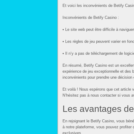
Et voici les inconvénients de Betify Casi
Inconvénients de Betify Casino :
• Le site web peut être difficile à navigue
• Les règles de jeu peuvent varier en fon
• Il n’y a pas de téléchargement de logici
En résumé, Betify Casino est un excellen
expérience de jeu exceptionnelle et des b
inconvénients pour prendre une décision 
Et voilà ! Nous espérons que cet article 
N’hésitez pas à nous contacter si vous 
Les avantages de 
En rejoignant le Betify Casino, vous béné
à notre plateforme, vous pouvez profiter 
exclusives.