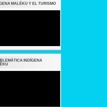
ÍGENA MALÉKU Y EL TURISMO
BLEMÁTICA INDÍGENA
ÉKU