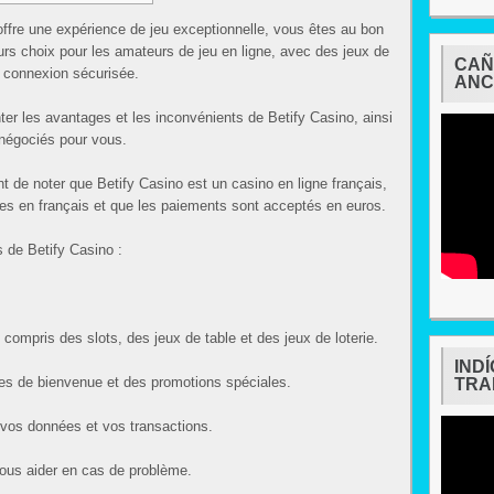
offre une expérience de jeu exceptionnelle, vous êtes au bon
urs choix pour les amateurs de jeu en ligne, avec des jeux de
CAÑ
e connexion sécurisée.
ANC
ter les avantages et les inconvénients de Betify Casino, ainsi
négociés pour vous.
t de noter que Betify Casino est un casino en ligne français,
bles en français et que les paiements sont acceptés en euros.
s de Betify Casino :
 compris des slots, des jeux de table et des jeux de loterie.
IND
res de bienvenue et des promotions spéciales.
TRA
 vos données et vos transactions.
vous aider en cas de problème.