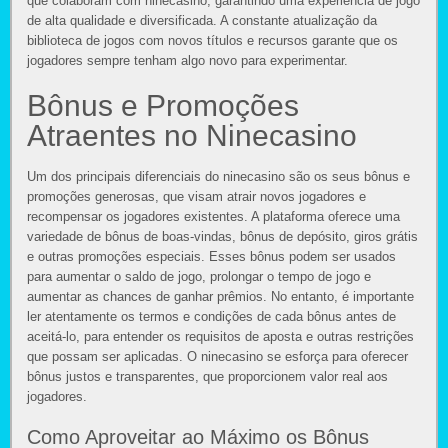
que colaboram com ninecasino, garantindo uma experiência de jogo
de alta qualidade e diversificada. A constante atualização da
biblioteca de jogos com novos títulos e recursos garante que os
jogadores sempre tenham algo novo para experimentar.
Bônus e Promoções
Atraentes no Ninecasino
Um dos principais diferenciais do ninecasino são os seus bônus e
promoções generosas, que visam atrair novos jogadores e
recompensar os jogadores existentes. A plataforma oferece uma
variedade de bônus de boas-vindas, bônus de depósito, giros grátis
e outras promoções especiais. Esses bônus podem ser usados
para aumentar o saldo de jogo, prolongar o tempo de jogo e
aumentar as chances de ganhar prêmios. No entanto, é importante
ler atentamente os termos e condições de cada bônus antes de
aceitá-lo, para entender os requisitos de aposta e outras restrições
que possam ser aplicadas. O ninecasino se esforça para oferecer
bônus justos e transparentes, que proporcionem valor real aos
jogadores.
Como Aproveitar ao Máximo os Bônus