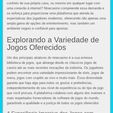
conforto de sua própria casa, ou mesmo em qualquer lugar com
uma conexão à internet? Ninecasino compreende essa demanda e
se esforça para proporcionar uma plataforma que atenda às
expectativas dos jogadores modernos, oferecendo não apenas uma
ampla gama de opções de entretenimento, mas também um
ambiente seguro e confiável para apostas.
Explorando a Variedade de
Jogos Oferecidos
Um dos principais atrativos do ninecasino é a sua extensa
biblioteca de jogos, que abrange desde os clássicos jogos de
casino até as mais recentes inovações da indústria. Os jogadores
podem encontrar uma variedade impressionante de slots, jogos de
mesa, jogos com crupiês ao vivo e muito mais. Essa diversidade
garante que haja algo para todos os gostos e preferências,
independentemente do seu nível de experiência ou do tipo de jogo
que você procura. A plataforma colabora com alguns dos maiores e
mais respeitados fornecedores de software de jogos do mundo,
garantindo a qualidade e a justiça de todos os jogos oferecidos