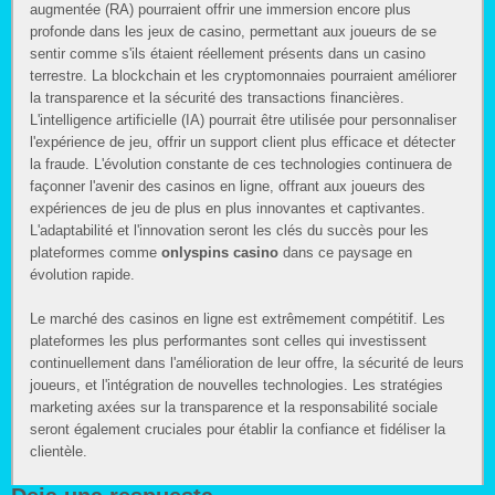
augmentée (RA) pourraient offrir une immersion encore plus
profonde dans les jeux de casino, permettant aux joueurs de se
sentir comme s'ils étaient réellement présents dans un casino
terrestre. La blockchain et les cryptomonnaies pourraient améliorer
la transparence et la sécurité des transactions financières.
L'intelligence artificielle (IA) pourrait être utilisée pour personnaliser
l'expérience de jeu, offrir un support client plus efficace et détecter
la fraude. L'évolution constante de ces technologies continuera de
façonner l'avenir des casinos en ligne, offrant aux joueurs des
expériences de jeu de plus en plus innovantes et captivantes.
L'adaptabilité et l'innovation seront les clés du succès pour les
plateformes comme
onlyspins casino
dans ce paysage en
évolution rapide.
Le marché des casinos en ligne est extrêmement compétitif. Les
plateformes les plus performantes sont celles qui investissent
continuellement dans l'amélioration de leur offre, la sécurité de leurs
joueurs, et l'intégration de nouvelles technologies. Les stratégies
marketing axées sur la transparence et la responsabilité sociale
seront également cruciales pour établir la confiance et fidéliser la
clientèle.