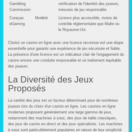
Gambling
vérification de l'identité des joueurs,
Commission
mesures de jeu responsable.
Curaçao
Modéré
Licence plus accessible, moins de
eGaming
contrôle réglementaire que Malte ou
le Royaume-Uni.
Choisir un casino en ligne avec une licence reconnue est une étape
essentielle pour garantir une expérience de jeu sécurisée et fiable.
La présence d'une licence est un indicateur clair de l'engagement du
casino envers une conduite responsable et un traitement équitable
des joueurs.
La Diversité des Jeux
Proposés
La variété des jeux est un facteur déterminant pour de nombreux
joueurs lors du choix d'un casino en ligne. Les casinos en ligne
modernes proposent généralement une large gamme de jeux,
notamment des machines à sous, des jeux de table classiques,
des jeux de casino en direct et des jeux spécialisés. Les machines
à sous sont particulièrement populaires en raison de leur simplicité