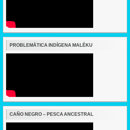
PROBLEMÁTICA INDÍGENA MALÉKU
CAÑO NEGRO – PESCA ANCESTRAL