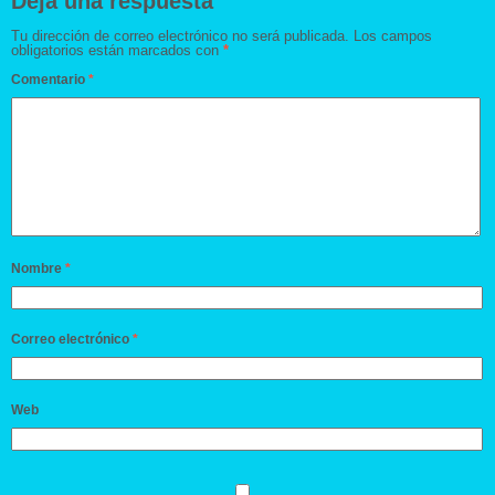
Deja una respuesta
Tu dirección de correo electrónico no será publicada.
Los campos
obligatorios están marcados con
*
Comentario
*
Nombre
*
Correo electrónico
*
Web