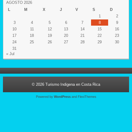
AGOSTO 2026
L
M
X
J
V
S
D
1
2
3
4
5
6
7
8
9
10
11
12
13
14
15
16
17
18
19
20
21
22
23
24
25
26
27
28
29
30
31
« Jul
© 2026
Turismo Indigena en Costa Rica
Powered by
WordPress
and
FlexiThemes