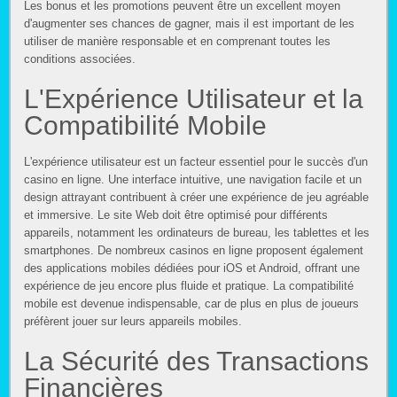
Les bonus et les promotions peuvent être un excellent moyen
d'augmenter ses chances de gagner, mais il est important de les
utiliser de manière responsable et en comprenant toutes les
conditions associées.
L'Expérience Utilisateur et la
Compatibilité Mobile
L'expérience utilisateur est un facteur essentiel pour le succès d'un
casino en ligne. Une interface intuitive, une navigation facile et un
design attrayant contribuent à créer une expérience de jeu agréable
et immersive. Le site Web doit être optimisé pour différents
appareils, notamment les ordinateurs de bureau, les tablettes et les
smartphones. De nombreux casinos en ligne proposent également
des applications mobiles dédiées pour iOS et Android, offrant une
expérience de jeu encore plus fluide et pratique. La compatibilité
mobile est devenue indispensable, car de plus en plus de joueurs
préfèrent jouer sur leurs appareils mobiles.
La Sécurité des Transactions
Financières