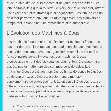
et de la diversité de leurs thèmes et de leurs fonctionnalités. Les
jeux de table, tels que la roulette, le blackjack et le baccarat, offrent
une expérience plus stratégique et engageante. Les jeux de casino
en direct permettent aux joueurs d'interagir avec des croupiers en
temps réel, créant ainsi une atmosphère plus authentique.
L'Évolution des Machines à Sous
Les machines à sous ont considérablement évolué au fil des ans,
passant des machines mécaniques traditionnelles aux machines à
sous vidéo modernes avec des graphismes sophistiqués et des
fonctionnalités bonus innovantes. Les machines à sous
progressives offrent des jackpots qui augmentent à chaque mise
placée, pouvant atteindre des sommes considérables. Les
machines à sous à thème, inspirées de films, de séries télévisées
ou de personnages célèbres, ajoutent une dimension
supplémentaire de divertissement. La disponibilité de ces jeux sur
différents appareils, tels que les ordinateurs de bureau, les tablettes
et les smartphones, permet aux joueurs de profiter de leurs jeux
préférés à tout moment et en tout lieu.
Machines à sous classiques (3 rouleaux)