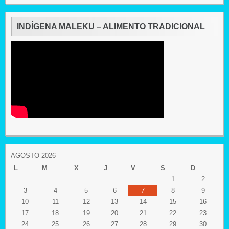
INDÍGENA MALEKU – ALIMENTO TRADICIONAL
AGOSTO 2026
L
M
X
J
V
S
D
1
2
3
4
5
6
7
8
9
10
11
12
13
14
15
16
17
18
19
20
21
22
23
24
25
26
27
28
29
30