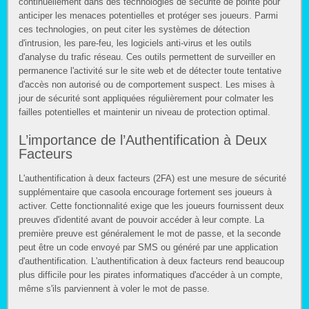
continuellement dans des technologies de sécurité de pointe pour
anticiper les menaces potentielles et protéger ses joueurs. Parmi
ces technologies, on peut citer les systèmes de détection
d'intrusion, les pare-feu, les logiciels anti-virus et les outils
d'analyse du trafic réseau. Ces outils permettent de surveiller en
permanence l'activité sur le site web et de détecter toute tentative
d'accès non autorisé ou de comportement suspect. Les mises à
jour de sécurité sont appliquées régulièrement pour colmater les
failles potentielles et maintenir un niveau de protection optimal.
L’importance de l’Authentification à Deux
Facteurs
L'authentification à deux facteurs (2FA) est une mesure de sécurité
supplémentaire que casoola encourage fortement ses joueurs à
activer. Cette fonctionnalité exige que les joueurs fournissent deux
preuves d'identité avant de pouvoir accéder à leur compte. La
première preuve est généralement le mot de passe, et la seconde
peut être un code envoyé par SMS ou généré par une application
d'authentification. L'authentification à deux facteurs rend beaucoup
plus difficile pour les pirates informatiques d'accéder à un compte,
même s'ils parviennent à voler le mot de passe.