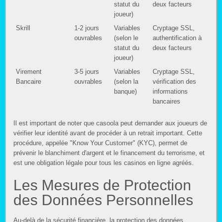
statut du
deux facteurs
joueur)
Skrill
1-2 jours
Variables
Cryptage SSL,
ouvrables
(selon le
authentification à
statut du
deux facteurs
joueur)
Virement
3-5 jours
Variables
Cryptage SSL,
Bancaire
ouvrables
(selon la
vérification des
banque)
informations
bancaires
Il est important de noter que casoola peut demander aux joueurs de
vérifier leur identité avant de procéder à un retrait important. Cette
procédure, appelée "Know Your Customer" (KYC), permet de
prévenir le blanchiment d'argent et le financement du terrorisme, et
est une obligation légale pour tous les casinos en ligne agréés.
Les Mesures de Protection
des Données Personnelles
Au-delà de la sécurité financière, la protection des données