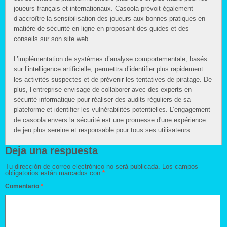
joueurs français et internationaux. Casoola prévoit également
d’accroître la sensibilisation des joueurs aux bonnes pratiques en
matière de sécurité en ligne en proposant des guides et des
conseils sur son site web.
L’implémentation de systèmes d’analyse comportementale, basés
sur l’intelligence artificielle, permettra d’identifier plus rapidement
les activités suspectes et de prévenir les tentatives de piratage. De
plus, l’entreprise envisage de collaborer avec des experts en
sécurité informatique pour réaliser des audits réguliers de sa
plateforme et identifier les vulnérabilités potentielles. L’engagement
de casoola envers la sécurité est une promesse d'une expérience
de jeu plus sereine et responsable pour tous ses utilisateurs.
Deja una respuesta
Tu dirección de correo electrónico no será publicada.
Los campos
obligatorios están marcados con
*
Comentario
*