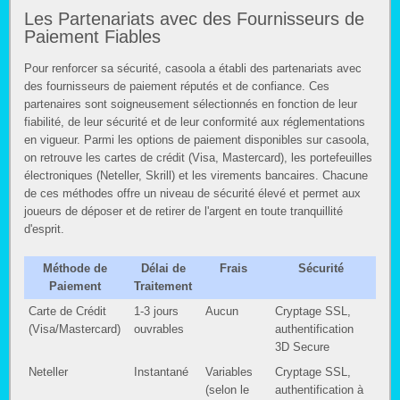
Les Partenariats avec des Fournisseurs de
Paiement Fiables
Pour renforcer sa sécurité, casoola a établi des partenariats avec
des fournisseurs de paiement réputés et de confiance. Ces
partenaires sont soigneusement sélectionnés en fonction de leur
fiabilité, de leur sécurité et de leur conformité aux réglementations
en vigueur. Parmi les options de paiement disponibles sur casoola,
on retrouve les cartes de crédit (Visa, Mastercard), les portefeuilles
électroniques (Neteller, Skrill) et les virements bancaires. Chacune
de ces méthodes offre un niveau de sécurité élevé et permet aux
joueurs de déposer et de retirer de l'argent en toute tranquillité
d'esprit.
Méthode de
Délai de
Frais
Sécurité
Paiement
Traitement
Carte de Crédit
1-3 jours
Aucun
Cryptage SSL,
(Visa/Mastercard)
ouvrables
authentification
3D Secure
Neteller
Instantané
Variables
Cryptage SSL,
(selon le
authentification à