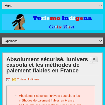
Absolument sécurisé, lunivers
0
casoola et les méthodes de
paiement fiables en France
Turismo Indígena
Absolument sécurisé, lunivers casoola et les
méthodes de paiement fiables en France