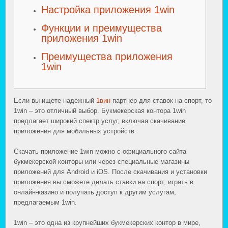
Настройка приложения 1win
Функции и преимущества
приложения 1win
Преимущества приложения
1win
Если вы ищете надежный
1вин
партнер для ставок на спорт, то
1win – это отличный выбор. Букмекерская контора 1win
предлагает широкий спектр услуг, включая скачивание
приложения для мобильных устройств.
Скачать приложение 1win можно с официального сайта
букмекерской конторы или через специальные магазины
приложений для Android и iOS. После скачивания и установки
приложения вы сможете делать ставки на спорт, играть в
онлайн-казино и получать доступ к другим услугам,
предлагаемым 1win.
1win – это одна из крупнейших букмекерских контор в мире,