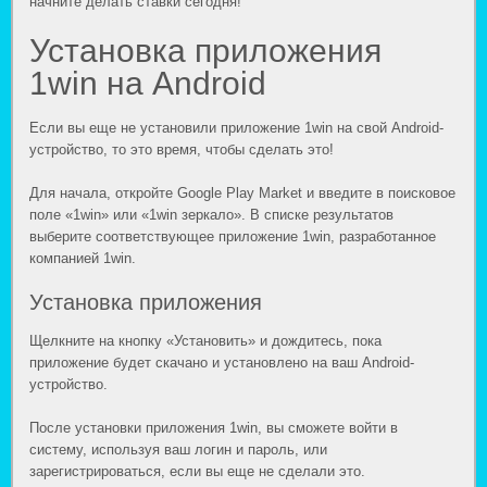
начните делать ставки сегодня!
Установка приложения
1win на Android
Если вы еще не установили приложение 1win на свой Android-
устройство, то это время, чтобы сделать это!
Для начала, откройте Google Play Market и введите в поисковое
поле «1win» или «1win зеркало». В списке результатов
выберите соответствующее приложение 1win, разработанное
компанией 1win.
Установка приложения
Щелкните на кнопку «Установить» и дождитесь, пока
приложение будет скачано и установлено на ваш Android-
устройство.
После установки приложения 1win, вы сможете войти в
систему, используя ваш логин и пароль, или
зарегистрироваться, если вы еще не сделали это.