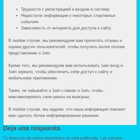
Трудности с регистрацией и входом в систему
Недостаток информации о некоторых спортивных
событиях
Зависимость от интернета для доступа к сайту
В любом случае, мы рекомендуем вам прочитать отзывы и
оценки других пользователей, чтобы получить более полное
представление о 1win.
Кроме того, мы рекомендуем вам использовать 1win вход и
1win зеркало, чтобы обеспечить себе доступ к сайту и
мобильному приложению.
Также, не забывайте о 1win ставках и 1win, чтобы
максимизировать свои шансы на выигрыш.
В любом случае, мы надеем, что наша информация поможет
вам сделать более информированное решение.
Deja una respuesta
Tu dirección de correo electrónico no será publicada.
Los campos