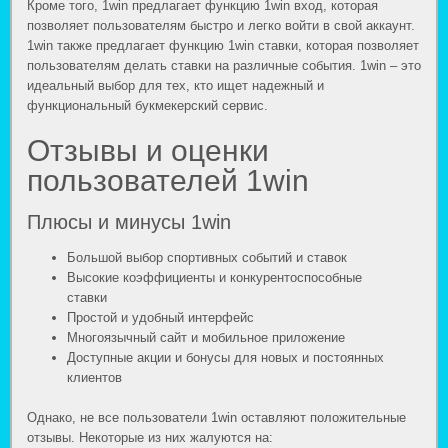
Кроме того, 1win предлагает функцию 1win вход, которая
позволяет пользователям быстро и легко войти в свой аккаунт.
1win также предлагает функцию 1win ставки, которая позволяет
пользователям делать ставки на различные события. 1win – это
идеальный выбор для тех, кто ищет надежный и
функциональный букмекерский сервис.
Отзывы и оценки
пользователей 1win
Плюсы и минусы 1win
Большой выбор спортивных событий и ставок
Высокие коэффициенты и конкурентоспособные
ставки
Простой и удобный интерфейс
Многоязычный сайт и мобильное приложение
Доступные акции и бонусы для новых и постоянных
клиентов
Однако, не все пользователи 1win оставляют положительные
отзывы. Некоторые из них жалуются на: