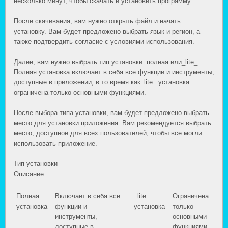
несколько минут, чтобы скачать и установить программу.
После скачивания, вам нужно открыть файл и начать
установку. Вам будет предложено выбрать язык и регион, а
также подтвердить согласие с условиями использования.
Далее, вам нужно выбрать тип установки: полная или_lite_.
Полная установка включает в себя все функции и инструменты,
доступные в приложении, в то время как_lite_ установка
ограничена только основными функциями.
После выбора типа установки, вам будет предложено выбрать
место для установки приложения. Вам рекомендуется выбрать
место, доступное для всех пользователей, чтобы все могли
использовать приложение.
Тип установки
Описание
Полная
Включает в себя все
_lite_
Ограничена
установка
функции и
установка
только
инструменты,
основными
доступные в
функциями.